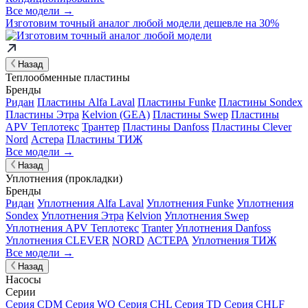
Все модели →
Изготовим
точный аналог
любой модели дешевле на 30%
Назад
Теплообменные пластины
Бренды
Ридан
Пластины Alfa Laval
Пластины Funke
Пластины Sondex
Пластины Этра
Kelvion (GEA)
Пластины Swep
Пластины
APV Теплотекс
Трантер
Пластины Danfoss
Пластины Clever
Nord
Астера
Пластины ТИЖ
Все модели →
Назад
Уплотнения (прокладки)
Бренды
Ридан
Уплотнения Alfa Laval
Уплотнения Funke
Уплотнения
Sondex
Уплотнения Этра
Kelvion
Уплотнения Swep
Уплотнения APV Теплотекс
Tranter
Уплотнения Danfoss
Уплотнения CLEVER
NORD
АСТЕРА
Уплотнения ТИЖ
Все модели →
Назад
Насосы
Серии
Серия CDM
Серия WQ
Серия CHL
Серия TD
Серия CHLF