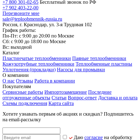
+7 800 301-02-65
Бесплатный звонок по РФ
+7 902 403-22-00
Перезвоните мне
sale@teploobmennik-russia.ru
Россия, г. Краснодар, ул. 3-я Трудовая 102
График работы:
Пн-Пт: с 9:00 до 20:00 по Москве
Сб: с 9:00 до 18:00 по Москве
Вс: выходной
Каталог
Пластинчатые теплообменники
Паяные теплообменники
Кожухотрубные теплообменники
Теплообменные пластины
Уплотнения (прокладки)
Насосы для промывки
О компании
О нас
Отзывы
Работа в компании
Покупателям
Сервисные работы
Импортозамещение
Последние
отгруженные объекты
Статьи
Вопрос-ответ
Доставка и оплата
Схемы подключения
Карта сайта
Хотите узнавать первым об акциях и скидках? Подпишитесь
на email-рассылку
Даю
согласие
на обработку