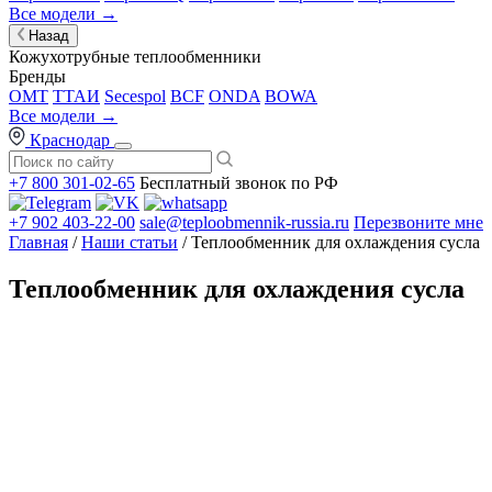
Все модели →
Назад
Кожухотрубные теплообменники
Бренды
OMT
ТТАИ
Secespol
BCF
ONDA
BOWA
Все модели →
Краснодар
+7 800 301-02-65
Бесплатный звонок по РФ
+7 902 403-22-00
sale@teploobmennik-russia.ru
Перезвоните мне
Главная
/
Наши статьи
/ Теплообменник для охлаждения сусла
Теплообменник для охлаждения сусла