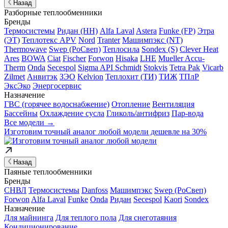
Назад
Разборные теплообменники
Бренды
Термосистемы
Ридан (НН)
Alfa Laval
Astera
Funke (FP)
Этра
(ЭТ)
Теплотекс APV
Nord
Tranter
Машимпэкс (NT)
Thermowave
Swep (РоСвеп)
Теплосила
Sondex (S)
Clever Heat
Ares
BOWA
Ciat
Fischer
Forwon
Hisaka
LHE
Mueller Accu-
Therm
Onda
Secespol
Sigma API Schmidt
Stokvis
Tetra Pak
Vicarb
Zilmet
Анвитэк
ЗЭО
Kelvion
Теплохит (ТИ)
ТИЖ
ТПлР
ЭксЭко
Энергосервис
Назначение
ГВС (горячее водоснабжение)
Отопление
Вентиляция
Бассейны
Охлаждение сусла
Гликоль/антифриз
Пар-вода
Все модели →
Изготовим
точный аналог
любой модели дешевле на 30%
Назад
Паяные теплообменники
Бренды
СНВЛ
Термосистемы
Danfoss
Машимпэкс
Swep (РоСвеп)
Forwon
Alfa Laval
Funke
Onda
Ридан
Secespol
Kaori
Sondex
Назначение
Для майнинга
Для теплого пола
Для снеготаяния
Кондиционирование