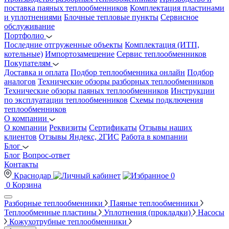
поставка паяных теплообменников
Комплектация пластинами
и уплотнениями
Блочные тепловые пункты
Сервисное
обслуживание
Портфолио
Последние отгруженные объекты
Комплектация (ИТП,
котельные)
Импортозамещение
Сервис теплообменников
Покупателям
Доставка и оплата
Подбор теплообменника онлайн
Подбор
аналогов
Технические обзоры разборных теплообменников
Технические обзоры паяных теплообменников
Инструкции
по эксплуатации теплообменников
Схемы подключения
теплообменников
О компании
О компании
Реквизиты
Сертификаты
Отзывы наших
клиентов
Отзывы Яндекс, 2ГИС
Работа в компании
Блог
Блог
Вопрос-ответ
Контакты
Краснодар
0
0
Корзина
Разборные теплообменники
Паяные теплообменники
Теплообменные пластины
Уплотнения (прокладки)
Насосы
Кожухотрубные теплообменники