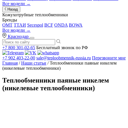
Все модели →
Назад
Кожухотрубные теплообменники
Бренды
OMT
ТТАИ
Secespol
BCF
ONDA
BOWA
Все модели →
Краснодар
+7 800 301-02-65
Бесплатный звонок по РФ
+7 902 403-22-00
sale@teploobmennik-russia.ru
Перезвоните мне
Главная
/
Наши статьи
/ Теплообменники паяные никелем
(никелевые теплообменники)
Теплообменники паяные никелем
(никелевые теплообменники)