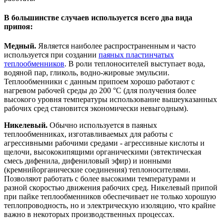
В большинстве случаев используется всего два вида
припоя:
Медный.
Является наиболее распространенным и часто
используется при создании
паяных пластинчатых
теплообменников
. В роли теплоносителей выступает вода,
водяной пар, гликоль, водно-жировые эмульсии.
Теплообменники с данным припоем хорошо работают с
нагревом рабочей среды до 200 °C (для получения более
высокого уровня температуры использование вышеуказанных
рабочих сред становится экономически невыгодным).
Никелевый.
Обычно используется в паяных
теплообменниках, изготавливаемых для работы с
агрессивными рабочими средами - агрессивные кислоты и
щелочи, высококипящими органическими (эвтектическая
смесь дифенила, дифениловый эфир) и ионными
(кремнийорганические соединения) теплоносителями.
Позволяют работать с более высокими температурами и
разной скоростью движения рабочих сред. Никелевый припой
при пайке теплообменников обеспечивает не только хорошую
теплопроводность, но и электрическую изоляцию, что крайне
важно в некоторых производственных процессах.