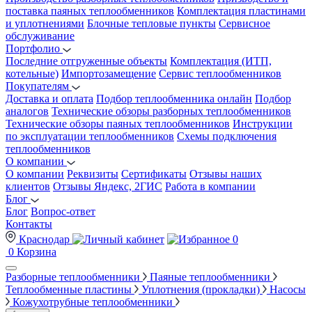
поставка паяных теплообменников
Комплектация пластинами
и уплотнениями
Блочные тепловые пункты
Сервисное
обслуживание
Портфолио
Последние отгруженные объекты
Комплектация (ИТП,
котельные)
Импортозамещение
Сервис теплообменников
Покупателям
Доставка и оплата
Подбор теплообменника онлайн
Подбор
аналогов
Технические обзоры разборных теплообменников
Технические обзоры паяных теплообменников
Инструкции
по эксплуатации теплообменников
Схемы подключения
теплообменников
О компании
О компании
Реквизиты
Сертификаты
Отзывы наших
клиентов
Отзывы Яндекс, 2ГИС
Работа в компании
Блог
Блог
Вопрос-ответ
Контакты
Краснодар
0
0
Корзина
Разборные теплообменники
Паяные теплообменники
Теплообменные пластины
Уплотнения (прокладки)
Насосы
Кожухотрубные теплообменники