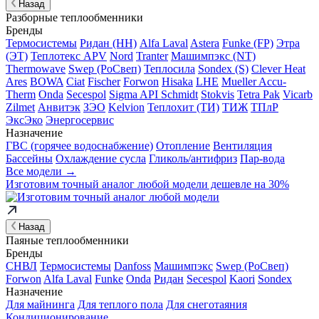
Назад
Разборные теплообменники
Бренды
Термосистемы
Ридан (НН)
Alfa Laval
Astera
Funke (FP)
Этра
(ЭТ)
Теплотекс APV
Nord
Tranter
Машимпэкс (NT)
Thermowave
Swep (РоСвеп)
Теплосила
Sondex (S)
Clever Heat
Ares
BOWA
Ciat
Fischer
Forwon
Hisaka
LHE
Mueller Accu-
Therm
Onda
Secespol
Sigma API Schmidt
Stokvis
Tetra Pak
Vicarb
Zilmet
Анвитэк
ЗЭО
Kelvion
Теплохит (ТИ)
ТИЖ
ТПлР
ЭксЭко
Энергосервис
Назначение
ГВС (горячее водоснабжение)
Отопление
Вентиляция
Бассейны
Охлаждение сусла
Гликоль/антифриз
Пар-вода
Все модели →
Изготовим
точный аналог
любой модели дешевле на 30%
Назад
Паяные теплообменники
Бренды
СНВЛ
Термосистемы
Danfoss
Машимпэкс
Swep (РоСвеп)
Forwon
Alfa Laval
Funke
Onda
Ридан
Secespol
Kaori
Sondex
Назначение
Для майнинга
Для теплого пола
Для снеготаяния
Кондиционирование