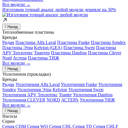
Все модели →
Изготовим
точный аналог
любой модели дешевле на 30%
Назад
Теплообменные пластины
Бренды
Ридан
Пластины Alfa Laval
Пластины Funke
Пластины Sondex
Пластины Этра
Kelvion (GEA)
Пластины Swep
Пластины
APV Теплотекс
Трантер
Пластины Danfoss
Пластины Clever
Nord
Астера
Пластины ТИЖ
Все модели →
Назад
Уплотнения (прокладки)
Бренды
Ридан
Уплотнения Alfa Laval
Уплотнения Funke
Уплотнения
Sondex
Уплотнения Этра
Kelvion
Уплотнения Swep
Уплотнения APV Теплотекс
Tranter
Уплотнения Danfoss
Уплотнения CLEVER
NORD
АСТЕРА
Уплотнения ТИЖ
Все модели →
Назад
Насосы
Серии
Серия CDM
Серия WQ
Серия CHL
Серия TD
Серия CHLF