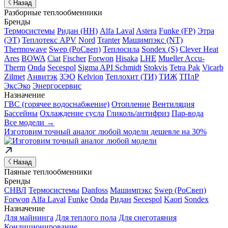
Назад
Разборные теплообменники
Бренды
Термосистемы
Ридан (НН)
Alfa Laval
Astera
Funke (FP)
Этра
(ЭТ)
Теплотекс APV
Nord
Tranter
Машимпэкс (NT)
Thermowave
Swep (РоСвеп)
Теплосила
Sondex (S)
Clever Heat
Ares
BOWA
Ciat
Fischer
Forwon
Hisaka
LHE
Mueller Accu-
Therm
Onda
Secespol
Sigma API Schmidt
Stokvis
Tetra Pak
Vicarb
Zilmet
Анвитэк
ЗЭО
Kelvion
Теплохит (ТИ)
ТИЖ
ТПлР
ЭксЭко
Энергосервис
Назначение
ГВС (горячее водоснабжение)
Отопление
Вентиляция
Бассейны
Охлаждение сусла
Гликоль/антифриз
Пар-вода
Все модели →
Изготовим
точный аналог
любой модели дешевле на 30%
Назад
Паяные теплообменники
Бренды
СНВЛ
Термосистемы
Danfoss
Машимпэкс
Swep (РоСвеп)
Forwon
Alfa Laval
Funke
Onda
Ридан
Secespol
Kaori
Sondex
Назначение
Для майнинга
Для теплого пола
Для снеготаяния
Кондиционирование