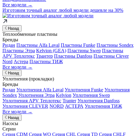
Все модели →
Изготовим
точный аналог
любой модели дешевле на 30%
Назад
Теплообменные пластины
Бренды
Ридан
Пластины Alfa Laval
Пластины Funke
Пластины Sondex
Пластины Этра
Kelvion (GEA)
Пластины Swep
Пластины
APV Теплотекс
Трантер
Пластины Danfoss
Пластины Clever
Nord
Астера
Пластины ТИЖ
Все модели →
Назад
Уплотнения (прокладки)
Бренды
Ридан
Уплотнения Alfa Laval
Уплотнения Funke
Уплотнения
Sondex
Уплотнения Этра
Kelvion
Уплотнения Swep
Уплотнения APV Теплотекс
Tranter
Уплотнения Danfoss
Уплотнения CLEVER
NORD
АСТЕРА
Уплотнения ТИЖ
Все модели →
Назад
Насосы
Серии
Серия CDM
Серия WQ
Серия CHL
Серия TD
Серия CHLF