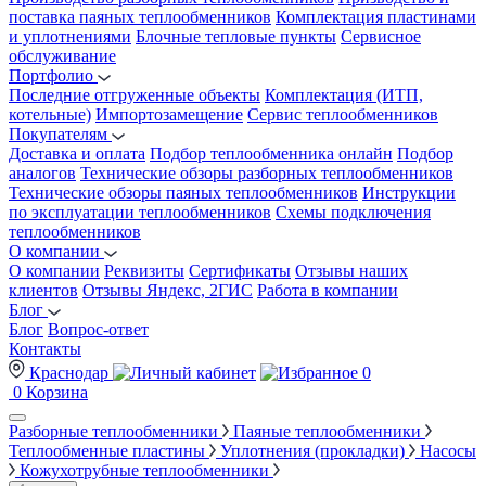
поставка паяных теплообменников
Комплектация пластинами
и уплотнениями
Блочные тепловые пункты
Сервисное
обслуживание
Портфолио
Последние отгруженные объекты
Комплектация (ИТП,
котельные)
Импортозамещение
Сервис теплообменников
Покупателям
Доставка и оплата
Подбор теплообменника онлайн
Подбор
аналогов
Технические обзоры разборных теплообменников
Технические обзоры паяных теплообменников
Инструкции
по эксплуатации теплообменников
Схемы подключения
теплообменников
О компании
О компании
Реквизиты
Сертификаты
Отзывы наших
клиентов
Отзывы Яндекс, 2ГИС
Работа в компании
Блог
Блог
Вопрос-ответ
Контакты
Краснодар
0
0
Корзина
Разборные теплообменники
Паяные теплообменники
Теплообменные пластины
Уплотнения (прокладки)
Насосы
Кожухотрубные теплообменники