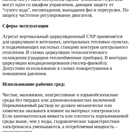
могут идти со шкафом управления, дающим защиту от
“сухого хода”, несовпадения, выпадания фаз и перегрузки. По
запросу частотное регулирование двигателя.
Сферы эксплуатации
Агрегат вертикальный циркуляционный CNP применяется
для циркуляции в котельных, центральных тепловых пунктах,
в подкачивающих насосных станциях контуров центрального
отопления. В схемах циркуляции технологического
охлаждения (градирни-теплообменные приборы). В контурах
циркуляции кондиционирования (чиллер-фанкойл).
Допустимо использование в схемах пожаротушения и
повышения давления.
Использование рабочих сред:
Чистые, маловязкие, неагрессивные и взрывобезопасные
среды без твердых или длинноволокнистых включений
Перекачиваемый раствор не должен механически или
химически оказывать влияние на материал электронасоса
Если кинематическая вязкость или плотность перекачиваемой
среды выше, чем у воды, гидравлические характеристики
электронасоса уменьшаются, а потребляемая мощность –
увеличивается.