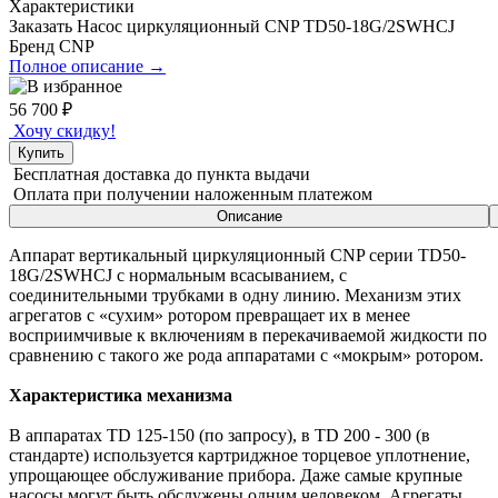
Характеристики
Заказать Насос циркуляционный CNP TD50-18G/2SWHCJ
Бренд
CNP
Полное описание →
56 700
₽
Хочу скидку!
Купить
Бесплатная доставка
до пункта выдачи
Оплата при получении
наложенным платежом
Описание
Аппарат вертикальный циркуляционный CNP серии TD50-
18G/2SWHCJ с нормальным всасыванием, с
соединительными трубками в одну линию. Механизм этих
агрегатов с «сухим» ротором превращает их в менее
восприимчивые к включениям в перекачиваемой жидкости по
сравнению с такого же рода аппаратами с «мокрым» ротором.
Характеристика механизма
В аппаратах TD 125-150 (по запросу), в TD 200 - 300 (в
стандарте) используется картриджное торцевое уплотнение,
упрощающее обслуживание прибора. Даже самые крупные
насосы могут быть обслужены одним человеком. Агрегаты