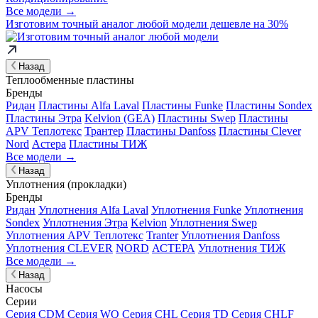
Все модели →
Изготовим
точный аналог
любой модели дешевле на 30%
Назад
Теплообменные пластины
Бренды
Ридан
Пластины Alfa Laval
Пластины Funke
Пластины Sondex
Пластины Этра
Kelvion (GEA)
Пластины Swep
Пластины
APV Теплотекс
Трантер
Пластины Danfoss
Пластины Clever
Nord
Астера
Пластины ТИЖ
Все модели →
Назад
Уплотнения (прокладки)
Бренды
Ридан
Уплотнения Alfa Laval
Уплотнения Funke
Уплотнения
Sondex
Уплотнения Этра
Kelvion
Уплотнения Swep
Уплотнения APV Теплотекс
Tranter
Уплотнения Danfoss
Уплотнения CLEVER
NORD
АСТЕРА
Уплотнения ТИЖ
Все модели →
Назад
Насосы
Серии
Серия CDM
Серия WQ
Серия CHL
Серия TD
Серия CHLF