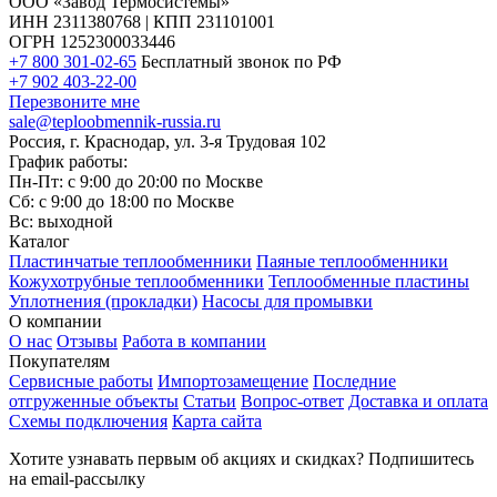
ООО «Завод Термосистемы»
ИНН 2311380768 | КПП 231101001
ОГРН 1252300033446
+7 800 301-02-65
Бесплатный звонок по РФ
+7 902 403-22-00
Перезвоните мне
sale@teploobmennik-russia.ru
Россия, г. Краснодар, ул. 3-я Трудовая 102
График работы:
Пн-Пт: с 9:00 до 20:00 по Москве
Сб: с 9:00 до 18:00 по Москве
Вс: выходной
Каталог
Пластинчатые теплообменники
Паяные теплообменники
Кожухотрубные теплообменники
Теплообменные пластины
Уплотнения (прокладки)
Насосы для промывки
О компании
О нас
Отзывы
Работа в компании
Покупателям
Сервисные работы
Импортозамещение
Последние
отгруженные объекты
Статьи
Вопрос-ответ
Доставка и оплата
Схемы подключения
Карта сайта
Хотите узнавать первым об акциях и скидках? Подпишитесь
на email-рассылку