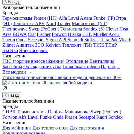
Назад
Разборные теплообменники
Бренды
Термосистемы
Ридан (НН)
Alfa Laval
Astera
Funke (FP)
Этра
(ЭТ)
Теплотекс APV
Nord
Tranter
Машимпэкс (NT)
Thermowave
Swep (РоСвеп)
Теплосила
Sondex (S)
Clever Heat
Ares
BOWA
Ciat
Fischer
Forwon
Hisaka
LHE
Mueller Accu-
Therm
Onda
Secespol
Sigma API Schmidt
Stokvis
Tetra Pak
Vicarb
Zilmet
Анвитэк
ЗЭО
Kelvion
Теплохит (ТИ)
ТИЖ
ТПлР
ЭксЭко
Энергосервис
Назначение
ГВС (горячее водоснабжение)
Отопление
Вентиляция
Бассейны
Охлаждение сусла
Гликоль/антифриз
Пар-вода
Все модели →
Изготовим
точный аналог
любой модели дешевле на 30%
Назад
Паяные теплообменники
Бренды
СНВЛ
Термосистемы
Danfoss
Машимпэкс
Swep (РоСвеп)
Forwon
Alfa Laval
Funke
Onda
Ридан
Secespol
Kaori
Sondex
Назначение
Для майнинга
Для теплого пола
Для снеготаяния
Кондиционирование