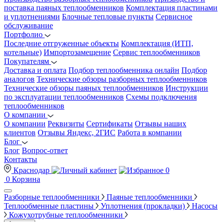
поставка паяных теплообменников
Комплектация пластинами
и уплотнениями
Блочные тепловые пункты
Сервисное
обслуживание
Портфолио
Последние отгруженные объекты
Комплектация (ИТП,
котельные)
Импортозамещение
Сервис теплообменников
Покупателям
Доставка и оплата
Подбор теплообменника онлайн
Подбор
аналогов
Технические обзоры разборных теплообменников
Технические обзоры паяных теплообменников
Инструкции
по эксплуатации теплообменников
Схемы подключения
теплообменников
О компании
О компании
Реквизиты
Сертификаты
Отзывы наших
клиентов
Отзывы Яндекс, 2ГИС
Работа в компании
Блог
Блог
Вопрос-ответ
Контакты
Краснодар
0
0
Корзина
Разборные теплообменники
Паяные теплообменники
Теплообменные пластины
Уплотнения (прокладки)
Насосы
Кожухотрубные теплообменники