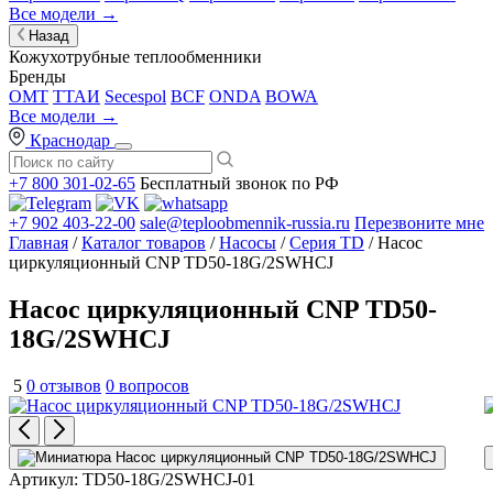
Все модели →
Назад
Кожухотрубные теплообменники
Бренды
OMT
ТТАИ
Secespol
BCF
ONDA
BOWA
Все модели →
Краснодар
+7 800 301-02-65
Бесплатный звонок по РФ
+7 902 403-22-00
sale@teploobmennik-russia.ru
Перезвоните мне
Главная
/
Каталог товаров
/
Насосы
/
Серия TD
/ Насос
циркуляционный CNP TD50-18G/2SWHCJ
Насос циркуляционный CNP TD50-
18G/2SWHCJ
5
0 отзывов
0 вопросов
Артикул:
TD50-18G/2SWHCJ-01