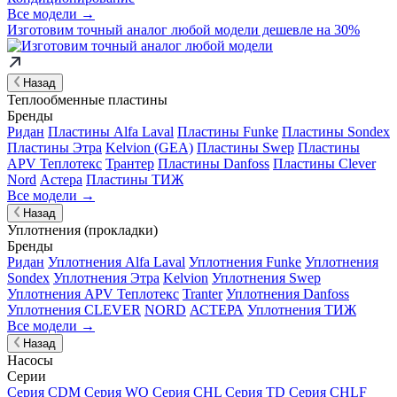
Все модели →
Изготовим
точный аналог
любой модели дешевле на 30%
Назад
Теплообменные пластины
Бренды
Ридан
Пластины Alfa Laval
Пластины Funke
Пластины Sondex
Пластины Этра
Kelvion (GEA)
Пластины Swep
Пластины
APV Теплотекс
Трантер
Пластины Danfoss
Пластины Clever
Nord
Астера
Пластины ТИЖ
Все модели →
Назад
Уплотнения (прокладки)
Бренды
Ридан
Уплотнения Alfa Laval
Уплотнения Funke
Уплотнения
Sondex
Уплотнения Этра
Kelvion
Уплотнения Swep
Уплотнения APV Теплотекс
Tranter
Уплотнения Danfoss
Уплотнения CLEVER
NORD
АСТЕРА
Уплотнения ТИЖ
Все модели →
Назад
Насосы
Серии
Серия CDM
Серия WQ
Серия CHL
Серия TD
Серия CHLF