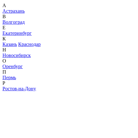
А
Астрахань
В
Волгоград
Е
Екатеринбург
К
Казань
Краснодар
Н
Новосибирск
О
Оренбург
П
Пермь
Р
Ростов-на-Дону