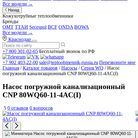
Все модели →
Назад
Кожухотрубные теплообменники
Бренды
OMT
ТТАИ
Secespol
BCF
ONDA
BOWA
Все модели →
Краснодар
+7 800 301-02-65
Бесплатный звонок по РФ
+7 902 403-22-00
sale@teploobmennik-russia.ru
Перезвоните мне
Главная
/
Каталог товаров
/
Насосы
/
Серия WQ
/ Насос
погружной канализационный CNP 80WQ60-11-4AC(I)
Насос погружной канализационный
CNP 80WQ60-11-4AC(I)
5
0 отзывов
0 вопросов