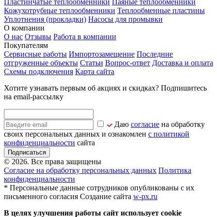
Пластинчатые теплообменники
Паяные теплообменники
Кожухотрубные теплообменники
Теплообменные пластины
Уплотнения (прокладки)
Насосы для промывки
О компании
О нас
Отзывы
Работа в компании
Покупателям
Сервисные работы
Импортозамещение
Последние
отгруженные объекты
Статьи
Вопрос-ответ
Доставка и оплата
Схемы подключения
Карта сайта
Хотите узнавать первым об акциях и скидках? Подпишитесь
на email-рассылку
Даю
согласие
на обработку
своих персональных данных и ознакомлен
с политикой
конфиденциальности
сайта
Подписаться
© 2026. Все права защищены
Согласие на обработку персональных данных
Политика
конфиденциальности
* Персональные данные сотрудников опубликованы с их
письменного согласия
Создание сайта
w-px.ru
В целях улучшения работы сайт использует cookie