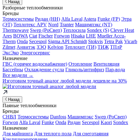
Назад
Разборные теплообменники
Бренды
Термосистемы
Ридан (НН)
Alfa Laval
Astera
Funke (FP)
Этра
(ЭТ)
Теплотекс APV
Nord
Tranter
Машимпэкс (NT)
Thermowave
Swep (РоСвеп)
Теплосила
Sondex (S)
Clever Heat
Ares
BOWA
Ciat
Fischer
Forwon
Hisaka
LHE
Mueller Accu-
Therm
Onda
Secespol
Sigma API Schmidt
Stokvis
Tetra Pak
Vicarb
Zilmet
Анвитэк
ЗЭО
Kelvion
Теплохит (ТИ)
ТИЖ
ТПлР
ЭксЭко
Энергосервис
Назначение
ГВС (горячее водоснабжение)
Отопление
Вентиляция
Бассейны
Охлаждение сусла
Гликоль/антифриз
Пар-вода
Все модели →
Изготовим
точный аналог
любой модели дешевле на 30%
Назад
Паяные теплообменники
Бренды
СНВЛ
Термосистемы
Danfoss
Машимпэкс
Swep (РоСвеп)
Forwon
Alfa Laval
Funke
Onda
Ридан
Secespol
Kaori
Sondex
Назначение
Для майнинга
Для теплого пола
Для снеготаяния
Кондиционирование