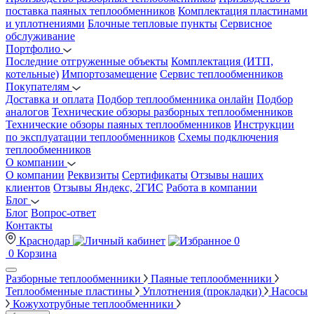
поставка паяных теплообменников
Комплектация пластинами
и уплотнениями
Блочные тепловые пункты
Сервисное
обслуживание
Портфолио
Последние отгруженные объекты
Комплектация (ИТП,
котельные)
Импортозамещение
Сервис теплообменников
Покупателям
Доставка и оплата
Подбор теплообменника онлайн
Подбор
аналогов
Технические обзоры разборных теплообменников
Технические обзоры паяных теплообменников
Инструкции
по эксплуатации теплообменников
Схемы подключения
теплообменников
О компании
О компании
Реквизиты
Сертификаты
Отзывы наших
клиентов
Отзывы Яндекс, 2ГИС
Работа в компании
Блог
Блог
Вопрос-ответ
Контакты
Краснодар
0
0
Корзина
Разборные теплообменники
Паяные теплообменники
Теплообменные пластины
Уплотнения (прокладки)
Насосы
Кожухотрубные теплообменники