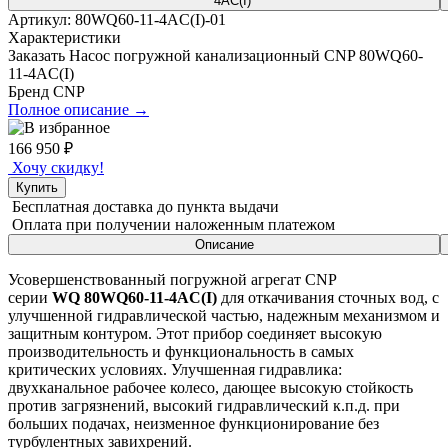
Артикул:
80WQ60-11-4AC(I)-01
Характеристики
Заказать Насос погружной канализационный CNP 80WQ60-
11-4AC(I)
Бренд
CNP
Полное описание →
166 950
₽
Хочу скидку!
Купить
Бесплатная доставка
до пункта выдачи
Оплата при получении
наложенным платежом
Описание
Усовершенствованный погружной агрегат CNP
серии
WQ
80WQ60-11-4AC(I)
для откачивания сточных вод, с
улучшенной гидравлической частью, надежным механизмом и
защитным контуром. Этот прибор соединяет высокую
производительность и функциональность в самых
критических условиях. Улучшенная гидравлика:
двухканальное рабочее колесо, дающее высокую стойкость
против загрязнений, высокий гидравлический к.п.д. при
больших подачах, неизменное функционирование без
турбулентных завихрений.