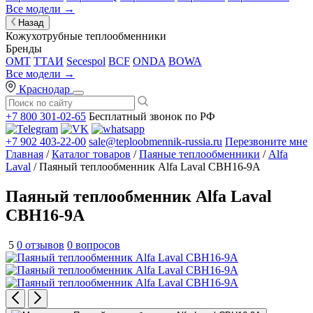
Все модели →
Назад
Кожухотрубные теплообменники
Бренды
OMT
ТТАИ
Secespol
BCF
ONDA
BOWA
Все модели →
Краснодар
+7 800 301-02-65
Бесплатный звонок по РФ
+7 902 403-22-00
sale@teploobmennik-russia.ru
Перезвоните мне
Главная
/
Каталог товаров
/
Паяные теплообменники
/
Alfa
Laval
/ Паяный теплообменник Alfa Laval CBH16-9A
Паяный теплообменник Alfa Laval
CBH16-9A
5
0 отзывов
0 вопросов