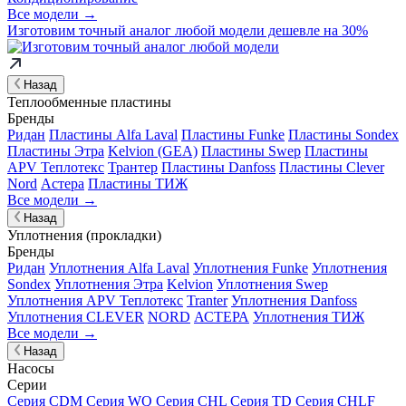
Все модели →
Изготовим
точный аналог
любой модели дешевле на 30%
Назад
Теплообменные пластины
Бренды
Ридан
Пластины Alfa Laval
Пластины Funke
Пластины Sondex
Пластины Этра
Kelvion (GEA)
Пластины Swep
Пластины
APV Теплотекс
Трантер
Пластины Danfoss
Пластины Clever
Nord
Астера
Пластины ТИЖ
Все модели →
Назад
Уплотнения (прокладки)
Бренды
Ридан
Уплотнения Alfa Laval
Уплотнения Funke
Уплотнения
Sondex
Уплотнения Этра
Kelvion
Уплотнения Swep
Уплотнения APV Теплотекс
Tranter
Уплотнения Danfoss
Уплотнения CLEVER
NORD
АСТЕРА
Уплотнения ТИЖ
Все модели →
Назад
Насосы
Серии
Серия CDM
Серия WQ
Серия CHL
Серия TD
Серия CHLF