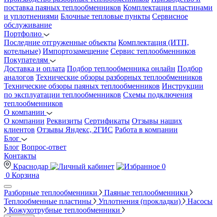
поставка паяных теплообменников
Комплектация пластинами
и уплотнениями
Блочные тепловые пункты
Сервисное
обслуживание
Портфолио
Последние отгруженные объекты
Комплектация (ИТП,
котельные)
Импортозамещение
Сервис теплообменников
Покупателям
Доставка и оплата
Подбор теплообменника онлайн
Подбор
аналогов
Технические обзоры разборных теплообменников
Технические обзоры паяных теплообменников
Инструкции
по эксплуатации теплообменников
Схемы подключения
теплообменников
О компании
О компании
Реквизиты
Сертификаты
Отзывы наших
клиентов
Отзывы Яндекс, 2ГИС
Работа в компании
Блог
Блог
Вопрос-ответ
Контакты
Краснодар
0
0
Корзина
Разборные теплообменники
Паяные теплообменники
Теплообменные пластины
Уплотнения (прокладки)
Насосы
Кожухотрубные теплообменники