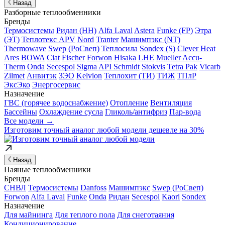
Назад
Разборные теплообменники
Бренды
Термосистемы
Ридан (НН)
Alfa Laval
Astera
Funke (FP)
Этра
(ЭТ)
Теплотекс APV
Nord
Tranter
Машимпэкс (NT)
Thermowave
Swep (РоСвеп)
Теплосила
Sondex (S)
Clever Heat
Ares
BOWA
Ciat
Fischer
Forwon
Hisaka
LHE
Mueller Accu-
Therm
Onda
Secespol
Sigma API Schmidt
Stokvis
Tetra Pak
Vicarb
Zilmet
Анвитэк
ЗЭО
Kelvion
Теплохит (ТИ)
ТИЖ
ТПлР
ЭксЭко
Энергосервис
Назначение
ГВС (горячее водоснабжение)
Отопление
Вентиляция
Бассейны
Охлаждение сусла
Гликоль/антифриз
Пар-вода
Все модели →
Изготовим
точный аналог
любой модели дешевле на 30%
Назад
Паяные теплообменники
Бренды
СНВЛ
Термосистемы
Danfoss
Машимпэкс
Swep (РоСвеп)
Forwon
Alfa Laval
Funke
Onda
Ридан
Secespol
Kaori
Sondex
Назначение
Для майнинга
Для теплого пола
Для снеготаяния
Кондиционирование