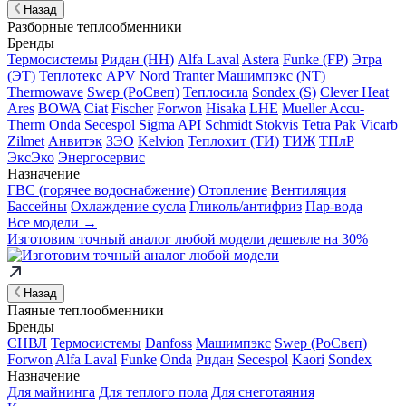
Назад
Разборные теплообменники
Бренды
Термосистемы
Ридан (НН)
Alfa Laval
Astera
Funke (FP)
Этра
(ЭТ)
Теплотекс APV
Nord
Tranter
Машимпэкс (NT)
Thermowave
Swep (РоСвеп)
Теплосила
Sondex (S)
Clever Heat
Ares
BOWA
Ciat
Fischer
Forwon
Hisaka
LHE
Mueller Accu-
Therm
Onda
Secespol
Sigma API Schmidt
Stokvis
Tetra Pak
Vicarb
Zilmet
Анвитэк
ЗЭО
Kelvion
Теплохит (ТИ)
ТИЖ
ТПлР
ЭксЭко
Энергосервис
Назначение
ГВС (горячее водоснабжение)
Отопление
Вентиляция
Бассейны
Охлаждение сусла
Гликоль/антифриз
Пар-вода
Все модели →
Изготовим
точный аналог
любой модели дешевле на 30%
Назад
Паяные теплообменники
Бренды
СНВЛ
Термосистемы
Danfoss
Машимпэкс
Swep (РоСвеп)
Forwon
Alfa Laval
Funke
Onda
Ридан
Secespol
Kaori
Sondex
Назначение
Для майнинга
Для теплого пола
Для снеготаяния