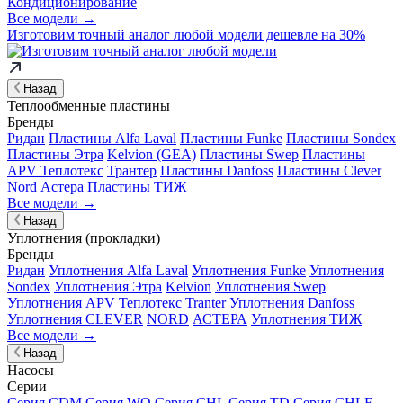
Кондиционирование
Все модели →
Изготовим
точный аналог
любой модели дешевле на 30%
Назад
Теплообменные пластины
Бренды
Ридан
Пластины Alfa Laval
Пластины Funke
Пластины Sondex
Пластины Этра
Kelvion (GEA)
Пластины Swep
Пластины
APV Теплотекс
Трантер
Пластины Danfoss
Пластины Clever
Nord
Астера
Пластины ТИЖ
Все модели →
Назад
Уплотнения (прокладки)
Бренды
Ридан
Уплотнения Alfa Laval
Уплотнения Funke
Уплотнения
Sondex
Уплотнения Этра
Kelvion
Уплотнения Swep
Уплотнения APV Теплотекс
Tranter
Уплотнения Danfoss
Уплотнения CLEVER
NORD
АСТЕРА
Уплотнения ТИЖ
Все модели →
Назад
Насосы
Серии
Серия CDM
Серия WQ
Серия CHL
Серия TD
Серия CHLF