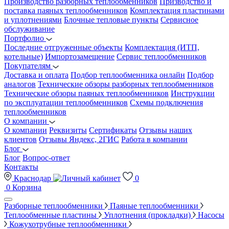
Производство разборных теплообменников
Призводство и
поставка паяных теплообменников
Комплектация пластинами
и уплотнениями
Блочные тепловые пункты
Сервисное
обслуживание
Портфолио
Последние отгруженные объекты
Комплектация (ИТП,
котельные)
Импортозамещение
Сервис теплообменников
Покупателям
Доставка и оплата
Подбор теплообменника онлайн
Подбор
аналогов
Технические обзоры разборных теплообменников
Технические обзоры паяных теплообменников
Инструкции
по эксплуатации теплообменников
Схемы подключения
теплообменников
О компании
О компании
Реквизиты
Сертификаты
Отзывы наших
клиентов
Отзывы Яндекс, 2ГИС
Работа в компании
Блог
Блог
Вопрос-ответ
Контакты
Краснодар
0
0
Корзина
Разборные теплообменники
Паяные теплообменники
Теплообменные пластины
Уплотнения (прокладки)
Насосы
Кожухотрубные теплообменники