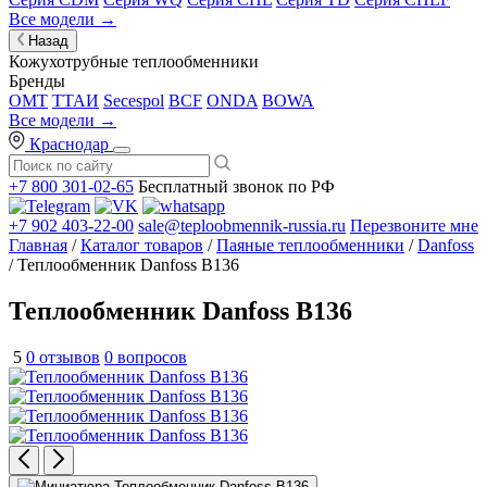
Все модели →
Назад
Кожухотрубные теплообменники
Бренды
OMT
ТТАИ
Secespol
BCF
ONDA
BOWA
Все модели →
Краснодар
+7 800 301-02-65
Бесплатный звонок по РФ
+7 902 403-22-00
sale@teploobmennik-russia.ru
Перезвоните мне
Главная
/
Каталог товаров
/
Паяные теплообменники
/
Danfoss
/ Теплообменник Danfoss B136
Теплообменник Danfoss B136
5
0 отзывов
0 вопросов