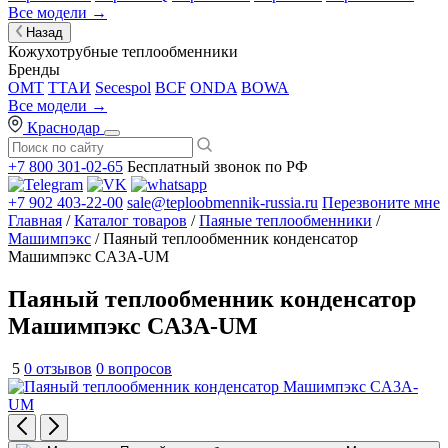
Все модели →
Назад
Кожухотрубные теплообменники
Бренды
OMT
ТТАИ
Secespol
BCF
ONDA
BOWA
Все модели →
Краснодар
+7 800 301-02-65
Бесплатный звонок по РФ
+7 902 403-22-00
sale@teploobmennik-russia.ru
Перезвоните мне
Главная
/
Каталог товаров
/
Паяные теплообменники
/
Машимпэкс
/ Паяный теплообменник конденсатор
Машимпэкс CA3A-UM
Паяный теплообменник конденсатор
Машимпэкс CA3A-UM
5
0 отзывов
0 вопросов