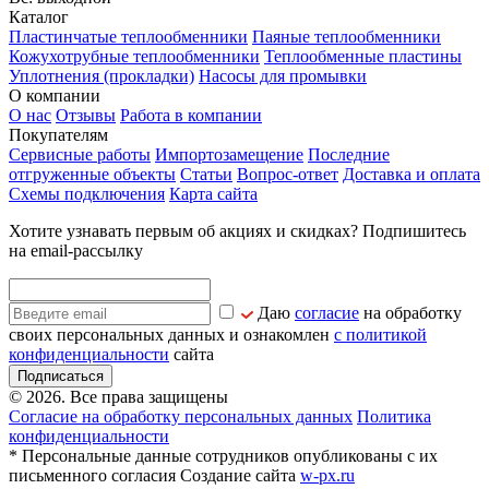
Каталог
Пластинчатые теплообменники
Паяные теплообменники
Кожухотрубные теплообменники
Теплообменные пластины
Уплотнения (прокладки)
Насосы для промывки
О компании
О нас
Отзывы
Работа в компании
Покупателям
Сервисные работы
Импортозамещение
Последние
отгруженные объекты
Статьи
Вопрос-ответ
Доставка и оплата
Схемы подключения
Карта сайта
Хотите узнавать первым об акциях и скидках? Подпишитесь
на email-рассылку
Даю
согласие
на обработку
своих персональных данных и ознакомлен
с политикой
конфиденциальности
сайта
Подписаться
© 2026. Все права защищены
Согласие на обработку персональных данных
Политика
конфиденциальности
* Персональные данные сотрудников опубликованы с их
письменного согласия
Создание сайта
w-px.ru