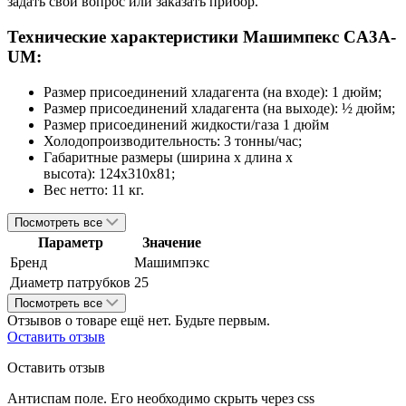
задать свой вопрос или заказать прибор.
Технические характеристики Машимпекс CA3A-
UM
:
Размер присоединений хладагента (на входе): 1 дюйм;
Размер присоединений хладагента (на выходе): ½ дюйм;
Размер присоединений жидкости/газа 1 дюйм
Холодопроизводительность: 3 тонны/час;
Габаритные размеры (ширина х длина х
высота): 124х310х81;
Вес нетто: 11 кг.
Посмотреть все
Параметр
Значение
Бренд
Машимпэкс
Диаметр патрубков
25
Посмотреть все
Отзывов о товаре ещё нет. Будьте первым.
Оставить отзыв
Оставить отзыв
Антиспам поле. Его необходимо скрыть через css