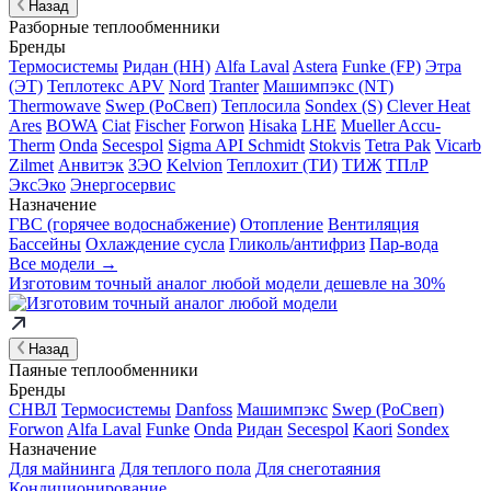
Назад
Разборные теплообменники
Бренды
Термосистемы
Ридан (НН)
Alfa Laval
Astera
Funke (FP)
Этра
(ЭТ)
Теплотекс APV
Nord
Tranter
Машимпэкс (NT)
Thermowave
Swep (РоСвеп)
Теплосила
Sondex (S)
Clever Heat
Ares
BOWA
Ciat
Fischer
Forwon
Hisaka
LHE
Mueller Accu-
Therm
Onda
Secespol
Sigma API Schmidt
Stokvis
Tetra Pak
Vicarb
Zilmet
Анвитэк
ЗЭО
Kelvion
Теплохит (ТИ)
ТИЖ
ТПлР
ЭксЭко
Энергосервис
Назначение
ГВС (горячее водоснабжение)
Отопление
Вентиляция
Бассейны
Охлаждение сусла
Гликоль/антифриз
Пар-вода
Все модели →
Изготовим
точный аналог
любой модели дешевле на 30%
Назад
Паяные теплообменники
Бренды
СНВЛ
Термосистемы
Danfoss
Машимпэкс
Swep (РоСвеп)
Forwon
Alfa Laval
Funke
Onda
Ридан
Secespol
Kaori
Sondex
Назначение
Для майнинга
Для теплого пола
Для снеготаяния
Кондиционирование