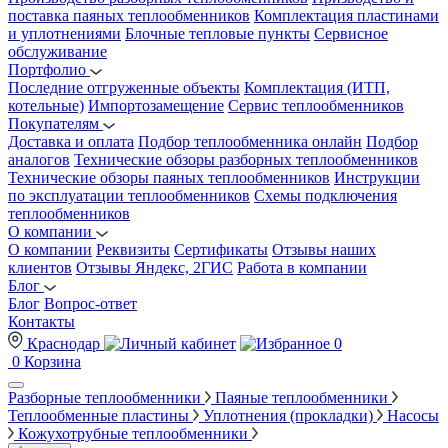
поставка паяных теплообменников
Комплектация пластинами
и уплотнениями
Блочные тепловые пункты
Сервисное
обслуживание
Портфолио
Последние отгруженные объекты
Комплектация (ИТП,
котельные)
Импортозамещение
Сервис теплообменников
Покупателям
Доставка и оплата
Подбор теплообменника онлайн
Подбор
аналогов
Технические обзоры разборных теплообменников
Технические обзоры паяных теплообменников
Инструкции
по эксплуатации теплообменников
Схемы подключения
теплообменников
О компании
О компании
Реквизиты
Сертификаты
Отзывы наших
клиентов
Отзывы Яндекс, 2ГИС
Работа в компании
Блог
Блог
Вопрос-ответ
Контакты
Краснодар
0
0
Корзина
Разборные теплообменники
Паяные теплообменники
Теплообменные пластины
Уплотнения (прокладки)
Насосы
Кожухотрубные теплообменники