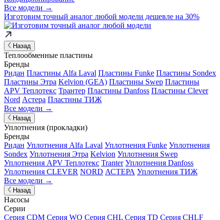
Все модели →
Изготовим
точный аналог
любой модели дешевле на 30%
Назад
Теплообменные пластины
Бренды
Ридан
Пластины Alfa Laval
Пластины Funke
Пластины Sondex
Пластины Этра
Kelvion (GEA)
Пластины Swep
Пластины
APV Теплотекс
Трантер
Пластины Danfoss
Пластины Clever
Nord
Астера
Пластины ТИЖ
Все модели →
Назад
Уплотнения (прокладки)
Бренды
Ридан
Уплотнения Alfa Laval
Уплотнения Funke
Уплотнения
Sondex
Уплотнения Этра
Kelvion
Уплотнения Swep
Уплотнения APV Теплотекс
Tranter
Уплотнения Danfoss
Уплотнения CLEVER
NORD
АСТЕРА
Уплотнения ТИЖ
Все модели →
Назад
Насосы
Серии
Серия CDM
Серия WQ
Серия CHL
Серия TD
Серия CHLF