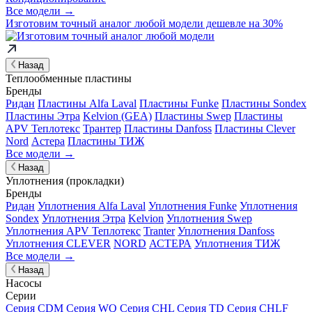
Все модели →
Изготовим
точный аналог
любой модели дешевле на 30%
Назад
Теплообменные пластины
Бренды
Ридан
Пластины Alfa Laval
Пластины Funke
Пластины Sondex
Пластины Этра
Kelvion (GEA)
Пластины Swep
Пластины
APV Теплотекс
Трантер
Пластины Danfoss
Пластины Clever
Nord
Астера
Пластины ТИЖ
Все модели →
Назад
Уплотнения (прокладки)
Бренды
Ридан
Уплотнения Alfa Laval
Уплотнения Funke
Уплотнения
Sondex
Уплотнения Этра
Kelvion
Уплотнения Swep
Уплотнения APV Теплотекс
Tranter
Уплотнения Danfoss
Уплотнения CLEVER
NORD
АСТЕРА
Уплотнения ТИЖ
Все модели →
Назад
Насосы
Серии
Серия CDM
Серия WQ
Серия CHL
Серия TD
Серия CHLF