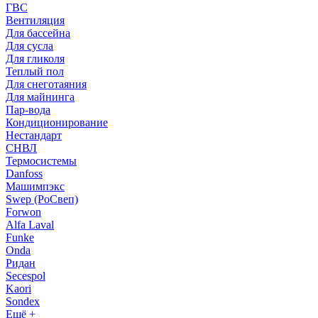
ГВС
Вентиляция
Для бассейна
Для сусла
Для гликоля
Теплый пол
Для снеготаяния
Для майнинга
Пар-вода
Кондиционирование
Нестандарт
СНВЛ
Термосистемы
Danfoss
Машимпэкс
Swep (РоСвеп)
Forwon
Alfa Laval
Funke
Onda
Ридан
Secespol
Kaori
Sondex
Ещё +