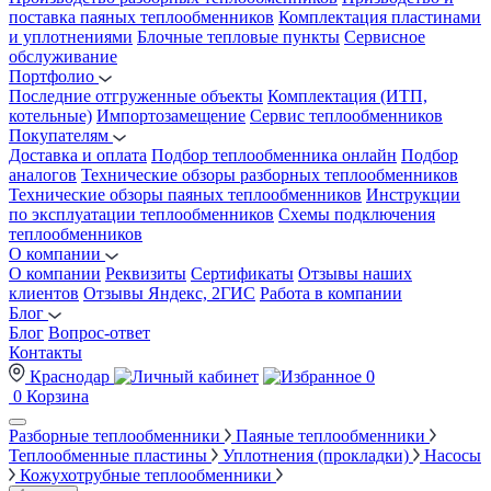
поставка паяных теплообменников
Комплектация пластинами
и уплотнениями
Блочные тепловые пункты
Сервисное
обслуживание
Портфолио
Последние отгруженные объекты
Комплектация (ИТП,
котельные)
Импортозамещение
Сервис теплообменников
Покупателям
Доставка и оплата
Подбор теплообменника онлайн
Подбор
аналогов
Технические обзоры разборных теплообменников
Технические обзоры паяных теплообменников
Инструкции
по эксплуатации теплообменников
Схемы подключения
теплообменников
О компании
О компании
Реквизиты
Сертификаты
Отзывы наших
клиентов
Отзывы Яндекс, 2ГИС
Работа в компании
Блог
Блог
Вопрос-ответ
Контакты
Краснодар
0
0
Корзина
Разборные теплообменники
Паяные теплообменники
Теплообменные пластины
Уплотнения (прокладки)
Насосы
Кожухотрубные теплообменники