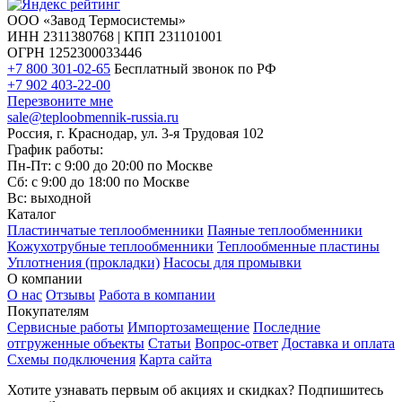
ООО «Завод Термосистемы»
ИНН 2311380768 | КПП 231101001
ОГРН 1252300033446
+7 800 301-02-65
Бесплатный звонок по РФ
+7 902 403-22-00
Перезвоните мне
sale@teploobmennik-russia.ru
Россия, г. Краснодар, ул. 3-я Трудовая 102
График работы:
Пн-Пт: с 9:00 до 20:00 по Москве
Сб: с 9:00 до 18:00 по Москве
Вс: выходной
Каталог
Пластинчатые теплообменники
Паяные теплообменники
Кожухотрубные теплообменники
Теплообменные пластины
Уплотнения (прокладки)
Насосы для промывки
О компании
О нас
Отзывы
Работа в компании
Покупателям
Сервисные работы
Импортозамещение
Последние
отгруженные объекты
Статьи
Вопрос-ответ
Доставка и оплата
Схемы подключения
Карта сайта
Хотите узнавать первым об акциях и скидках? Подпишитесь