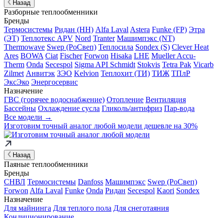
Назад
Разборные теплообменники
Бренды
Термосистемы
Ридан (НН)
Alfa Laval
Astera
Funke (FP)
Этра
(ЭТ)
Теплотекс APV
Nord
Tranter
Машимпэкс (NT)
Thermowave
Swep (РоСвеп)
Теплосила
Sondex (S)
Clever Heat
Ares
BOWA
Ciat
Fischer
Forwon
Hisaka
LHE
Mueller Accu-
Therm
Onda
Secespol
Sigma API Schmidt
Stokvis
Tetra Pak
Vicarb
Zilmet
Анвитэк
ЗЭО
Kelvion
Теплохит (ТИ)
ТИЖ
ТПлР
ЭксЭко
Энергосервис
Назначение
ГВС (горячее водоснабжение)
Отопление
Вентиляция
Бассейны
Охлаждение сусла
Гликоль/антифриз
Пар-вода
Все модели →
Изготовим
точный аналог
любой модели дешевле на 30%
Назад
Паяные теплообменники
Бренды
СНВЛ
Термосистемы
Danfoss
Машимпэкс
Swep (РоСвеп)
Forwon
Alfa Laval
Funke
Onda
Ридан
Secespol
Kaori
Sondex
Назначение
Для майнинга
Для теплого пола
Для снеготаяния
Кондиционирование