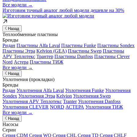
Все модели →
Изготовим
точный аналог
любой модели дешевле на 30%
Назад
Теплообменные пластины
Бренды
Ридан
Пластины Alfa Laval
Пластины Funke
Пластины Sondex
Пластины Этра
Kelvion (GEA)
Пластины Swep
Пластины
APV Теплотекс
Трантер
Пластины Danfoss
Пластины Clever
Nord
Астера
Пластины ТИЖ
Все модели →
Назад
Уплотнения (прокладки)
Бренды
Ридан
Уплотнения Alfa Laval
Уплотнения Funke
Уплотнения
Sondex
Уплотнения Этра
Kelvion
Уплотнения Swep
Уплотнения APV Теплотекс
Tranter
Уплотнения Danfoss
Уплотнения CLEVER
NORD
АСТЕРА
Уплотнения ТИЖ
Все модели →
Назад
Насосы
Серии
Серия CDM
Серия WQ
Серия CHL
Серия TD
Серия CHLF