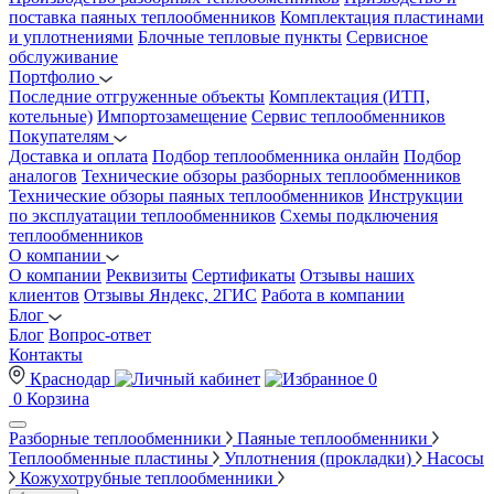
поставка паяных теплообменников
Комплектация пластинами
и уплотнениями
Блочные тепловые пункты
Сервисное
обслуживание
Портфолио
Последние отгруженные объекты
Комплектация (ИТП,
котельные)
Импортозамещение
Сервис теплообменников
Покупателям
Доставка и оплата
Подбор теплообменника онлайн
Подбор
аналогов
Технические обзоры разборных теплообменников
Технические обзоры паяных теплообменников
Инструкции
по эксплуатации теплообменников
Схемы подключения
теплообменников
О компании
О компании
Реквизиты
Сертификаты
Отзывы наших
клиентов
Отзывы Яндекс, 2ГИС
Работа в компании
Блог
Блог
Вопрос-ответ
Контакты
Краснодар
0
0
Корзина
Разборные теплообменники
Паяные теплообменники
Теплообменные пластины
Уплотнения (прокладки)
Насосы
Кожухотрубные теплообменники