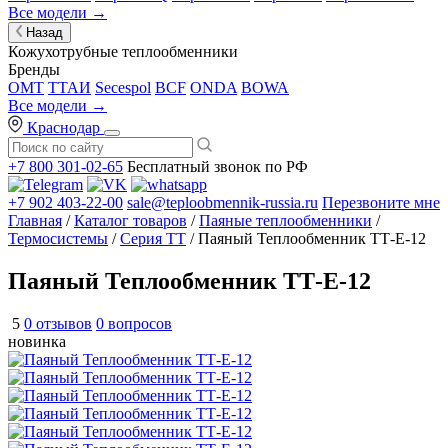
Все модели →
Назад
Кожухотрубные теплообменники
Бренды
OMT
ТТАИ
Secespol
BCF
ONDA
BOWA
Все модели →
Краснодар
+7 800 301-02-65
Бесплатный звонок по РФ
+7 902 403-22-00
sale@teploobmennik-russia.ru
Перезвоните мне
Главная
/
Каталог товаров
/
Паяные теплообменники
/
Термосистемы
/
Серия ТТ
/ Паяный Теплообменник ТТ-Е-12
Паяный Теплообменник ТТ-Е-12
5
0 отзывов
0 вопросов
новинка