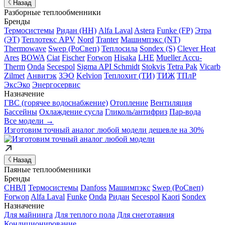
Назад
Разборные теплообменники
Бренды
Термосистемы
Ридан (НН)
Alfa Laval
Astera
Funke (FP)
Этра
(ЭТ)
Теплотекс APV
Nord
Tranter
Машимпэкс (NT)
Thermowave
Swep (РоСвеп)
Теплосила
Sondex (S)
Clever Heat
Ares
BOWA
Ciat
Fischer
Forwon
Hisaka
LHE
Mueller Accu-
Therm
Onda
Secespol
Sigma API Schmidt
Stokvis
Tetra Pak
Vicarb
Zilmet
Анвитэк
ЗЭО
Kelvion
Теплохит (ТИ)
ТИЖ
ТПлР
ЭксЭко
Энергосервис
Назначение
ГВС (горячее водоснабжение)
Отопление
Вентиляция
Бассейны
Охлаждение сусла
Гликоль/антифриз
Пар-вода
Все модели →
Изготовим
точный аналог
любой модели дешевле на 30%
Назад
Паяные теплообменники
Бренды
СНВЛ
Термосистемы
Danfoss
Машимпэкс
Swep (РоСвеп)
Forwon
Alfa Laval
Funke
Onda
Ридан
Secespol
Kaori
Sondex
Назначение
Для майнинга
Для теплого пола
Для снеготаяния
Кондиционирование