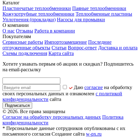
Каталог
Пластинчатые теплообменники
Паяные теплообменники
Кожухотрубные теплообменники
Теплообменные пластины
Уплотнения (прокладки)
Насосы для промывки
О компании
О нас
Отзывы
Работа в компании
Покупателям
Сервисные работы
Импортозамещение
Последние
отгруженные объекты
Статьи
Вопрос-ответ
Доставка и оплата
Схемы подключения
Карта сайта
Хотите узнавать первым об акциях и скидках? Подпишитесь
на email-рассылку
Даю
согласие
на обработку
своих персональных данных и ознакомлен
с политикой
конфиденциальности
сайта
Подписаться
© 2026. Все права защищены
Согласие на обработку персональных данных
Политика
конфиденциальности
* Персональные данные сотрудников опубликованы с их
письменного согласия
Создание сайта
w-px.ru