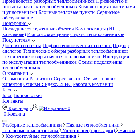
Производство разборных теплообменников
Призводство и
поставка паяных теплообменников
Комплектация пластинами
и уплотнениями
Блочные тепловые пункты
Сервисное
обслуживание
Портфолио
Последние отгруженные объекты
Комплектация (ИТП,
котельные)
Импортозамещение
Сервис теплообменников
Покупателям
Доставка и оплата
Подбор теплообменника онлайн
Подбор
аналогов
Технические обзоры разборных теплообменников
Технические обзоры паяных теплообменников
Инструкции
по эксплуатации теплообменников
Схемы подключения
теплообменников
О компании
О компании
Реквизиты
Сертификаты
Отзывы наших
клиентов
Отзывы Яндекс, 2ГИС
Работа в компании
Блог
Блог
Вопрос-ответ
Контакты
Краснодар
0
0
Корзина
Разборные теплообменники
Паяные теплообменники
Теплообменные пластины
Уплотнения (прокладки)
Насосы
Кожухотрубные теплообменники