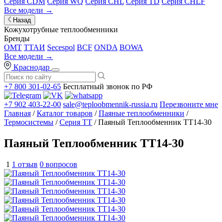
Серия CDM
Серия WQ
Серия CHL
Серия TD
Серия CHLF
Все модели →
Назад
Кожухотрубные теплообменники
Бренды
OMT
ТТАИ
Secespol
BCF
ONDA
BOWA
Все модели →
Краснодар
+7 800 301-02-65
Бесплатный звонок по РФ
+7 902 403-22-00
sale@teploobmennik-russia.ru
Перезвоните мне
Главная
/
Каталог товаров
/
Паяные теплообменники
/
Термосистемы
/
Серия ТТ
/ Паяный Теплообменник TT14-30
Паяный Теплообменник TT14-30
1
1 отзыв
0 вопросов