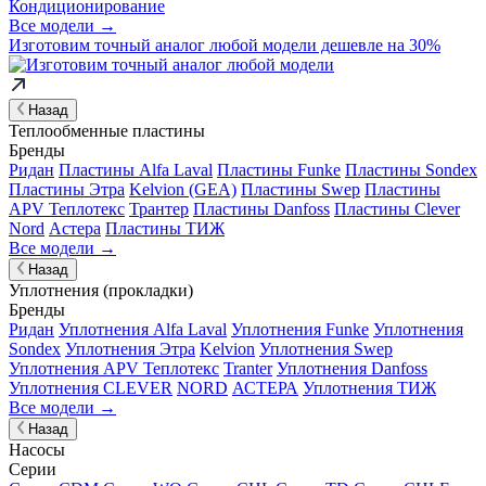
Кондиционирование
Все модели →
Изготовим
точный аналог
любой модели дешевле на 30%
Назад
Теплообменные пластины
Бренды
Ридан
Пластины Alfa Laval
Пластины Funke
Пластины Sondex
Пластины Этра
Kelvion (GEA)
Пластины Swep
Пластины
APV Теплотекс
Трантер
Пластины Danfoss
Пластины Clever
Nord
Астера
Пластины ТИЖ
Все модели →
Назад
Уплотнения (прокладки)
Бренды
Ридан
Уплотнения Alfa Laval
Уплотнения Funke
Уплотнения
Sondex
Уплотнения Этра
Kelvion
Уплотнения Swep
Уплотнения APV Теплотекс
Tranter
Уплотнения Danfoss
Уплотнения CLEVER
NORD
АСТЕРА
Уплотнения ТИЖ
Все модели →
Назад
Насосы
Серии