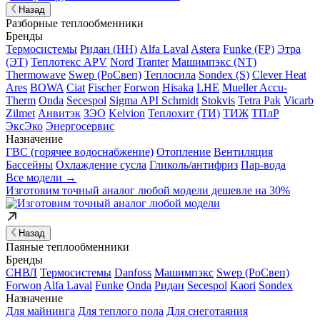
Назад
Разборные теплообменники
Бренды
Термосистемы
Ридан (НН)
Alfa Laval
Astera
Funke (FP)
Этра
(ЭТ)
Теплотекс APV
Nord
Tranter
Машимпэкс (NT)
Thermowave
Swep (РоСвеп)
Теплосила
Sondex (S)
Clever Heat
Ares
BOWA
Ciat
Fischer
Forwon
Hisaka
LHE
Mueller Accu-
Therm
Onda
Secespol
Sigma API Schmidt
Stokvis
Tetra Pak
Vicarb
Zilmet
Анвитэк
ЗЭО
Kelvion
Теплохит (ТИ)
ТИЖ
ТПлР
ЭксЭко
Энергосервис
Назначение
ГВС (горячее водоснабжение)
Отопление
Вентиляция
Бассейны
Охлаждение сусла
Гликоль/антифриз
Пар-вода
Все модели →
Изготовим
точный аналог
любой модели дешевле на 30%
Назад
Паяные теплообменники
Бренды
СНВЛ
Термосистемы
Danfoss
Машимпэкс
Swep (РоСвеп)
Forwon
Alfa Laval
Funke
Onda
Ридан
Secespol
Kaori
Sondex
Назначение
Для майнинга
Для теплого пола
Для снеготаяния