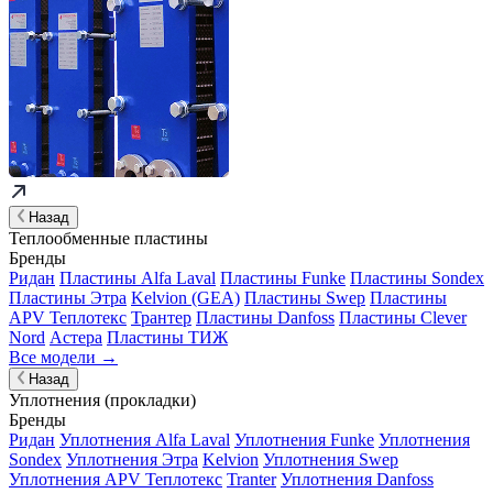
Назад
Теплообменные пластины
Бренды
Ридан
Пластины Alfa Laval
Пластины Funke
Пластины Sondex
Пластины Этра
Kelvion (GEA)
Пластины Swep
Пластины
APV Теплотекс
Трантер
Пластины Danfoss
Пластины Clever
Nord
Астера
Пластины ТИЖ
Все модели →
Назад
Уплотнения (прокладки)
Бренды
Ридан
Уплотнения Alfa Laval
Уплотнения Funke
Уплотнения
Sondex
Уплотнения Этра
Kelvion
Уплотнения Swep
Уплотнения APV Теплотекс
Tranter
Уплотнения Danfoss