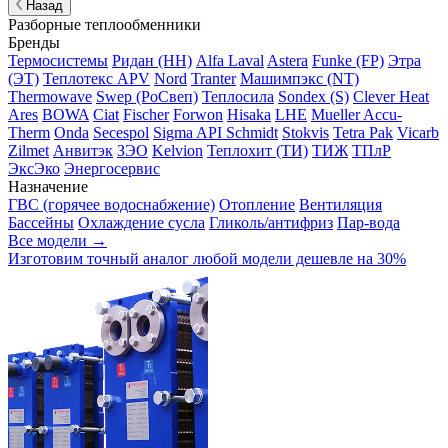
Назад
Разборные теплообменники
Бренды
Термосистемы
Ридан (НН)
Alfa Laval
Astera
Funke (FP)
Этра
(ЭТ)
Теплотекс APV
Nord
Tranter
Машимпэкс (NT)
Thermowave
Swep (РоСвеп)
Теплосила
Sondex (S)
Clever Heat
Ares
BOWA
Ciat
Fischer
Forwon
Hisaka
LHE
Mueller Accu-
Therm
Onda
Secespol
Sigma API Schmidt
Stokvis
Tetra Pak
Vicarb
Zilmet
Анвитэк
ЗЭО
Kelvion
Теплохит (ТИ)
ТИЖ
ТПлР
ЭксЭко
Энергосервис
Назначение
ГВС (горячее водоснабжение)
Отопление
Вентиляция
Бассейны
Охлаждение сусла
Гликоль/антифриз
Пар-вода
Все модели →
Изготовим
точный аналог
любой модели дешевле на 30%