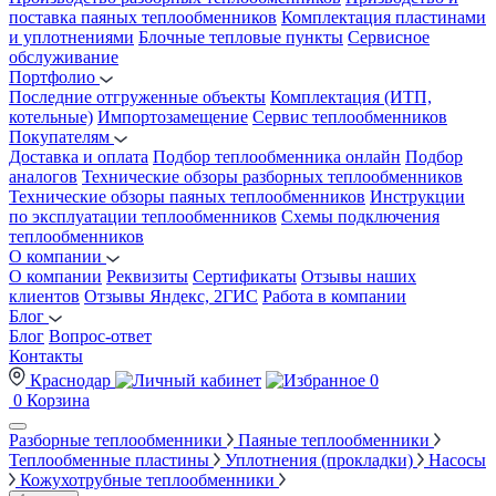
поставка паяных теплообменников
Комплектация пластинами
и уплотнениями
Блочные тепловые пункты
Сервисное
обслуживание
Портфолио
Последние отгруженные объекты
Комплектация (ИТП,
котельные)
Импортозамещение
Сервис теплообменников
Покупателям
Доставка и оплата
Подбор теплообменника онлайн
Подбор
аналогов
Технические обзоры разборных теплообменников
Технические обзоры паяных теплообменников
Инструкции
по эксплуатации теплообменников
Схемы подключения
теплообменников
О компании
О компании
Реквизиты
Сертификаты
Отзывы наших
клиентов
Отзывы Яндекс, 2ГИС
Работа в компании
Блог
Блог
Вопрос-ответ
Контакты
Краснодар
0
0
Корзина
Разборные теплообменники
Паяные теплообменники
Теплообменные пластины
Уплотнения (прокладки)
Насосы
Кожухотрубные теплообменники