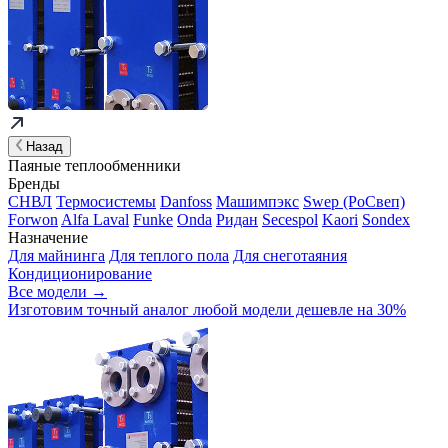
Назад
Паяные теплообменники
Бренды
СНВЛ
Термосистемы
Danfoss
Машимпэкс
Swep (РоСвеп)
Forwon
Alfa Laval
Funke
Onda
Ридан
Secespol
Kaori
Sondex
Назначение
Для майнинга
Для теплого пола
Для снеготаяния
Кондиционирование
Все модели →
Изготовим
точный аналог
любой модели дешевле на 30%