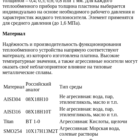
толщиной – 0,4; 0,5; 0,6; 0,8 или 1 мм. Для каждого
теплообменного прибора толщина пластины выбирается
индивидуально на основе необходимого рабочего давления и
характеристик жидкого теплоносителя. Элемент применятся
для среднего давления (до 1,6 МПа).
Материал
Надёжность и производительность функционирования
теплообменного устройства напрямую соответствуют
материалу, из которого изготовлена платина. Высокие
температурные значения, а также агрессивные носители могут
оказать своё неблагоприятное влияние на типовые
металлические сплавы.
Российский
Материал
Тип среды
аналог
Не агресивная: вода, пар,
AISI304
08Х18Н10
этиленгликоль, масло и т.п.
Не агресивная: вода, пар,
AISI316
08Х18Н10Т
этиленгликоль, масло и т.п.
Titan
ВТ 1-0
Агрессивная: Кислоты, щелочи
Агрессивная: Морская вода,
SMO254
10Х17Н13М2Т
солевые растворы