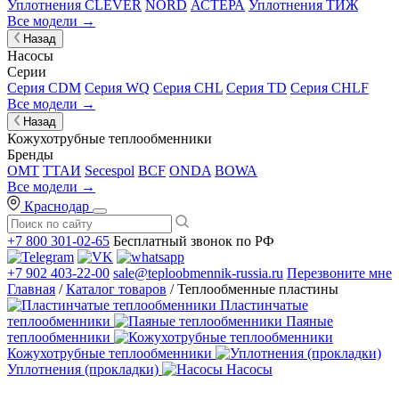
Уплотнения CLEVER
NORD
АСТЕРА
Уплотнения ТИЖ
Все модели →
Назад
Насосы
Серии
Серия CDM
Серия WQ
Серия CHL
Серия TD
Серия CHLF
Все модели →
Назад
Кожухотрубные теплообменники
Бренды
OMT
ТТАИ
Secespol
BCF
ONDA
BOWA
Все модели →
Краснодар
+7 800 301-02-65
Бесплатный звонок по РФ
+7 902 403-22-00
sale@teploobmennik-russia.ru
Перезвоните мне
Главная
/
Каталог товаров
/ Теплообменные пластины
Пластинчатые
теплообменники
Паяные
теплообменники
Кожухотрубные теплообменники
Уплотнения (прокладки)
Насосы