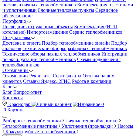
поставка паяных теплообменников
Комплектация пластинами
и уплотнениями
Блочные тепловые пункты
Сервисное
обслуживание
Портфолио
Последние отгруженные объекты
Комплектация (ИТП,
котельные)
Импортозамещение
Сервис теплообменников
Покупателям
Доставка и оплата
Подбор теплообменника онлайн
Подбор
аналогов
Технические обзоры разборных теплообменников
Технические обзоры паяных теплообменников
Инструкции
по эксплуатации теплообменников
Схемы подключения
теплообменников
О компании
О компании
Реквизиты
Сертификаты
Отзывы наших
клиентов
Отзывы Яндекс, 2ГИС
Работа в компании
Блог
Блог
Вопрос-ответ
Контакты
Краснодар
0
0
Корзина
Разборные теплообменники
Паяные теплообменники
Теплообменные пластины
Уплотнения (прокладки)
Насосы
Кожухотрубные теплообменники