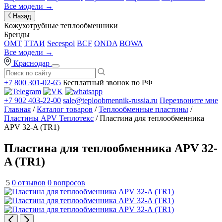
Все модели →
Назад
Кожухотрубные теплообменники
Бренды
OMT
ТТАИ
Secespol
BCF
ONDA
BOWA
Все модели →
Краснодар
+7 800 301-02-65
Бесплатный звонок по РФ
+7 902 403-22-00
sale@teploobmennik-russia.ru
Перезвоните мне
Главная
/
Каталог товаров
/
Теплообменные пластины
/
Пластины APV Теплотекс
/ Пластина для теплообменника
APV 32-A (TR1)
Пластина для теплообменника APV 32-
A (TR1)
5
0 отзывов
0 вопросов