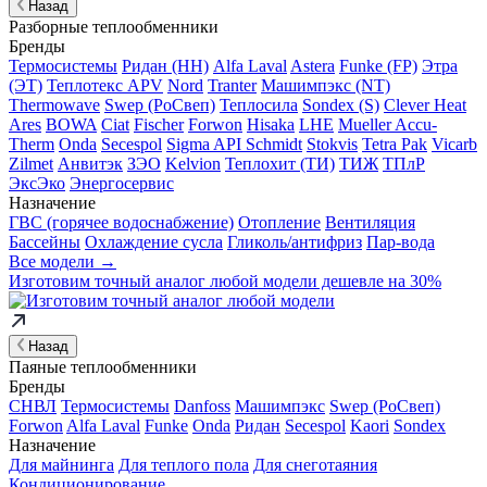
Назад
Разборные теплообменники
Бренды
Термосистемы
Ридан (НН)
Alfa Laval
Astera
Funke (FP)
Этра
(ЭТ)
Теплотекс APV
Nord
Tranter
Машимпэкс (NT)
Thermowave
Swep (РоСвеп)
Теплосила
Sondex (S)
Clever Heat
Ares
BOWA
Ciat
Fischer
Forwon
Hisaka
LHE
Mueller Accu-
Therm
Onda
Secespol
Sigma API Schmidt
Stokvis
Tetra Pak
Vicarb
Zilmet
Анвитэк
ЗЭО
Kelvion
Теплохит (ТИ)
ТИЖ
ТПлР
ЭксЭко
Энергосервис
Назначение
ГВС (горячее водоснабжение)
Отопление
Вентиляция
Бассейны
Охлаждение сусла
Гликоль/антифриз
Пар-вода
Все модели →
Изготовим
точный аналог
любой модели дешевле на 30%
Назад
Паяные теплообменники
Бренды
СНВЛ
Термосистемы
Danfoss
Машимпэкс
Swep (РоСвеп)
Forwon
Alfa Laval
Funke
Onda
Ридан
Secespol
Kaori
Sondex
Назначение
Для майнинга
Для теплого пола
Для снеготаяния
Кондиционирование