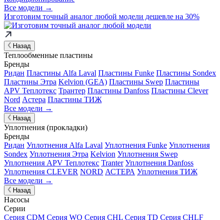
Все модели →
Изготовим
точный аналог
любой модели дешевле на 30%
Назад
Теплообменные пластины
Бренды
Ридан
Пластины Alfa Laval
Пластины Funke
Пластины Sondex
Пластины Этра
Kelvion (GEA)
Пластины Swep
Пластины
APV Теплотекс
Трантер
Пластины Danfoss
Пластины Clever
Nord
Астера
Пластины ТИЖ
Все модели →
Назад
Уплотнения (прокладки)
Бренды
Ридан
Уплотнения Alfa Laval
Уплотнения Funke
Уплотнения
Sondex
Уплотнения Этра
Kelvion
Уплотнения Swep
Уплотнения APV Теплотекс
Tranter
Уплотнения Danfoss
Уплотнения CLEVER
NORD
АСТЕРА
Уплотнения ТИЖ
Все модели →
Назад
Насосы
Серии
Серия CDM
Серия WQ
Серия CHL
Серия TD
Серия CHLF