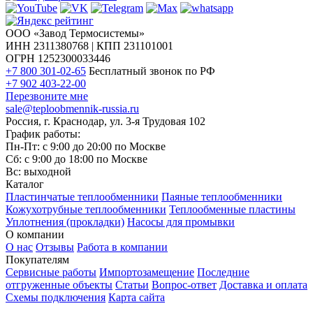
ООО «Завод Термосистемы»
ИНН 2311380768 | КПП 231101001
ОГРН 1252300033446
+7 800 301-02-65
Бесплатный звонок по РФ
+7 902 403-22-00
Перезвоните мне
sale@teploobmennik-russia.ru
Россия, г. Краснодар, ул. 3-я Трудовая 102
График работы:
Пн-Пт: с 9:00 до 20:00 по Москве
Сб: с 9:00 до 18:00 по Москве
Вс: выходной
Каталог
Пластинчатые теплообменники
Паяные теплообменники
Кожухотрубные теплообменники
Теплообменные пластины
Уплотнения (прокладки)
Насосы для промывки
О компании
О нас
Отзывы
Работа в компании
Покупателям
Сервисные работы
Импортозамещение
Последние
отгруженные объекты
Статьи
Вопрос-ответ
Доставка и оплата
Схемы подключения
Карта сайта