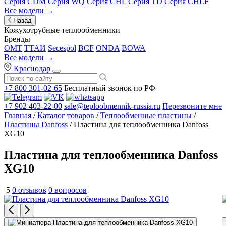
Серия CDM
Серия WQ
Серия CHL
Серия TD
Серия CHLF
Все модели →
Назад
Кожухотрубные теплообменники
Бренды
OMT
ТТАИ
Secespol
BCF
ONDA
BOWA
Все модели →
Краснодар
+7 800 301-02-65
Бесплатный звонок по РФ
+7 902 403-22-00
sale@teploobmennik-russia.ru
Перезвоните мне
Главная
/
Каталог товаров
/
Теплообменные пластины
/
Пластины Danfoss
/ Пластина для теплообменника Danfoss
XG10
Пластина для теплообменника Danfoss
XG10
5
0 отзывов
0 вопросов