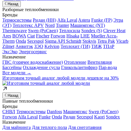
Назад
Разборные теплообменники
Бренды
Термосистемы
Ридан (НН)
Alfa Laval
Astera
Funke (FP)
Этра
(ЭТ)
Теплотекс APV
Nord
Tranter
Машимпэкс (NT)
Thermowave
Swep (РоСвеп)
Теплосила
Sondex (S)
Clever Heat
Ares
BOWA
Ciat
Fischer
Forwon
Hisaka
LHE
Mueller Accu-
Therm
Onda
Secespol
Sigma API Schmidt
Stokvis
Tetra Pak
Vicarb
Zilmet
Анвитэк
ЗЭО
Kelvion
Теплохит (ТИ)
ТИЖ
ТПлР
ЭксЭко
Энергосервис
Назначение
ГВС (горячее водоснабжение)
Отопление
Вентиляция
Бассейны
Охлаждение сусла
Гликоль/антифриз
Пар-вода
Все модели →
Изготовим
точный аналог
любой модели дешевле на 30%
Назад
Паяные теплообменники
Бренды
СНВЛ
Термосистемы
Danfoss
Машимпэкс
Swep (РоСвеп)
Forwon
Alfa Laval
Funke
Onda
Ридан
Secespol
Kaori
Sondex
Назначение
Для майнинга
Для теплого пола
Для снеготаяния