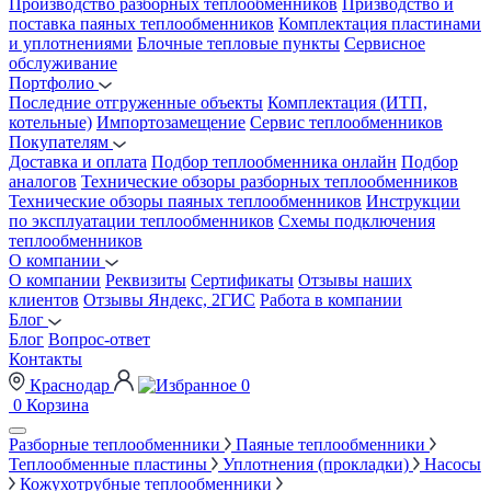
Производство разборных теплообменников
Призводство и
поставка паяных теплообменников
Комплектация пластинами
и уплотнениями
Блочные тепловые пункты
Сервисное
обслуживание
Портфолио
Последние отгруженные объекты
Комплектация (ИТП,
котельные)
Импортозамещение
Сервис теплообменников
Покупателям
Доставка и оплата
Подбор теплообменника онлайн
Подбор
аналогов
Технические обзоры разборных теплообменников
Технические обзоры паяных теплообменников
Инструкции
по эксплуатации теплообменников
Схемы подключения
теплообменников
О компании
О компании
Реквизиты
Сертификаты
Отзывы наших
клиентов
Отзывы Яндекс, 2ГИС
Работа в компании
Блог
Блог
Вопрос-ответ
Контакты
Краснодар
0
0
Корзина
Разборные теплообменники
Паяные теплообменники
Теплообменные пластины
Уплотнения (прокладки)
Насосы
Кожухотрубные теплообменники