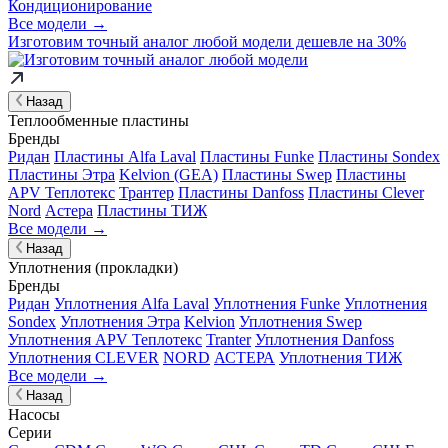
Кондиционирование
Все модели →
Изготовим
точный аналог
любой модели дешевле на 30%
Назад
Теплообменные пластины
Бренды
Ридан
Пластины Alfa Laval
Пластины Funke
Пластины Sondex
Пластины Этра
Kelvion (GEA)
Пластины Swep
Пластины
APV Теплотекс
Трантер
Пластины Danfoss
Пластины Clever
Nord
Астера
Пластины ТИЖ
Все модели →
Назад
Уплотнения (прокладки)
Бренды
Ридан
Уплотнения Alfa Laval
Уплотнения Funke
Уплотнения
Sondex
Уплотнения Этра
Kelvion
Уплотнения Swep
Уплотнения APV Теплотекс
Tranter
Уплотнения Danfoss
Уплотнения CLEVER
NORD
АСТЕРА
Уплотнения ТИЖ
Все модели →
Назад
Насосы
Серии