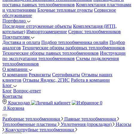
поставка паяных теплообменников
Комплектация пластинами
и уплотнениями
Блочные тепловые пункты
Сервисное
обслуживание
Портфолио
Последние отгруженные объекты
Комплектация (ИТП,
котельные)
Импортозамещение
Сервис теплообменников
Покупателям
Доставка и оплата
Подбор теплообменника онлайн
Подбор
аналогов
Технические обзоры разборных теплообменников
Технические обзоры паяных теплообменников
Инструкции
по эксплуатации теплообменников
Схемы подключения
теплообменников
О компании
О компании
Реквизиты
Сертификаты
Отзывы наших
клиентов
Отзывы Яндекс, 2ГИС
Работа в компании
Блог
Блог
Вопрос-ответ
Контакты
Краснодар
0
0
Корзина
Разборные теплообменники
Паяные теплообменники
Теплообменные пластины
Уплотнения (прокладки)
Насосы
Кожухотрубные теплообменники