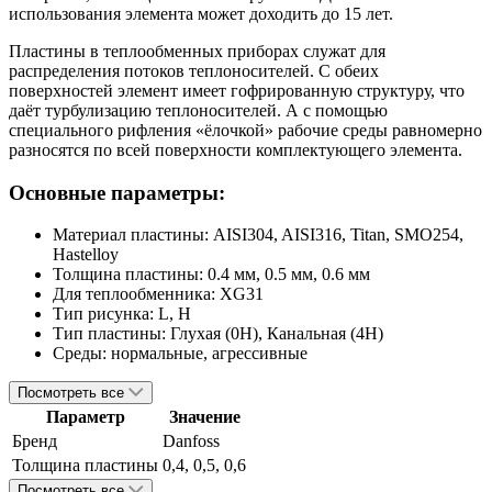
использования элемента может доходить до 15 лет.
Пластины в теплообменных приборах служат для
распределения потоков теплоносителей. С обеих
поверхностей элемент имеет гофрированную структуру, что
даёт турбулизацию теплоносителей. А с помощью
специального рифления «ёлочкой» рабочие среды равномерно
разносятся по всей поверхности комплектующего элемента.
Основные параметры:
Материал пластины:
AISI304, AISI316, Titan, SMO254,
Hastelloy
Толщина пластины:
0.4 мм, 0.5 мм, 0.6 мм
Для теплообменника:
XG
31
Тип рисунка:
L, H
Тип пластины:
Глухая (0H), Канальная (4H)
Среды:
нормальные, агрессивные
Посмотреть все
Параметр
Значение
Бренд
Danfoss
Толщина пластины
0,4, 0,5, 0,6
Посмотреть все