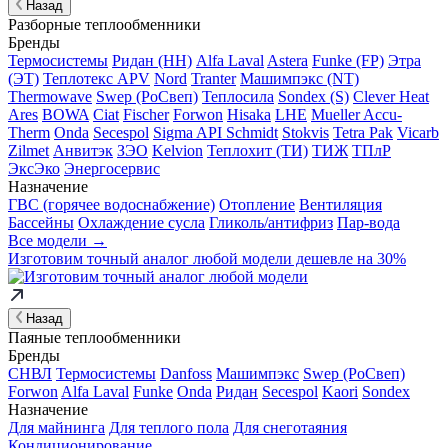
Назад
Разборные теплообменники
Бренды
Термосистемы
Ридан (НН)
Alfa Laval
Astera
Funke (FP)
Этра
(ЭТ)
Теплотекс APV
Nord
Tranter
Машимпэкс (NT)
Thermowave
Swep (РоСвеп)
Теплосила
Sondex (S)
Clever Heat
Ares
BOWA
Ciat
Fischer
Forwon
Hisaka
LHE
Mueller Accu-
Therm
Onda
Secespol
Sigma API Schmidt
Stokvis
Tetra Pak
Vicarb
Zilmet
Анвитэк
ЗЭО
Kelvion
Теплохит (ТИ)
ТИЖ
ТПлР
ЭксЭко
Энергосервис
Назначение
ГВС (горячее водоснабжение)
Отопление
Вентиляция
Бассейны
Охлаждение сусла
Гликоль/антифриз
Пар-вода
Все модели →
Изготовим
точный аналог
любой модели дешевле на 30%
Назад
Паяные теплообменники
Бренды
СНВЛ
Термосистемы
Danfoss
Машимпэкс
Swep (РоСвеп)
Forwon
Alfa Laval
Funke
Onda
Ридан
Secespol
Kaori
Sondex
Назначение
Для майнинга
Для теплого пола
Для снеготаяния
Кондиционирование