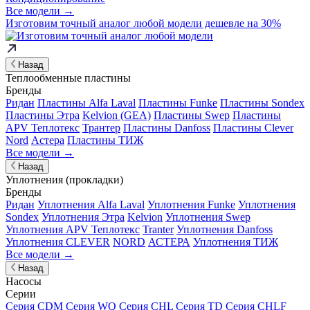
Все модели →
Изготовим
точный аналог
любой модели дешевле на 30%
Назад
Теплообменные пластины
Бренды
Ридан
Пластины Alfa Laval
Пластины Funke
Пластины Sondex
Пластины Этра
Kelvion (GEA)
Пластины Swep
Пластины
APV Теплотекс
Трантер
Пластины Danfoss
Пластины Clever
Nord
Астера
Пластины ТИЖ
Все модели →
Назад
Уплотнения (прокладки)
Бренды
Ридан
Уплотнения Alfa Laval
Уплотнения Funke
Уплотнения
Sondex
Уплотнения Этра
Kelvion
Уплотнения Swep
Уплотнения APV Теплотекс
Tranter
Уплотнения Danfoss
Уплотнения CLEVER
NORD
АСТЕРА
Уплотнения ТИЖ
Все модели →
Назад
Насосы
Серии
Серия CDM
Серия WQ
Серия CHL
Серия TD
Серия CHLF