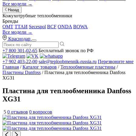
Все модели →
Назад
Кожухотрубные теплообменники
Бренды
OMT
ТТАИ
Secespol
BCF
ONDA
BOWA
Все модели →
Краснодар
+7 800 301-02-65
Бесплатный звонок по РФ
+7 902 403-22-00
sale@teploobmennik-russia.ru
Перезвоните мне
Главная
/
Каталог товаров
/
Теплообменные пластины
/
Пластины Danfoss
/ Пластина для теплообменника Danfoss
XG31
Пластина для теплообменника Danfoss
XG31
5
0 отзывов
0 вопросов