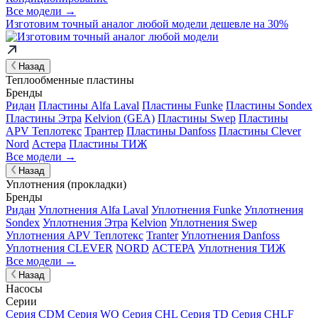
Все модели →
Изготовим
точный аналог
любой модели дешевле на 30%
Назад
Теплообменные пластины
Бренды
Ридан
Пластины Alfa Laval
Пластины Funke
Пластины Sondex
Пластины Этра
Kelvion (GEA)
Пластины Swep
Пластины
APV Теплотекс
Трантер
Пластины Danfoss
Пластины Clever
Nord
Астера
Пластины ТИЖ
Все модели →
Назад
Уплотнения (прокладки)
Бренды
Ридан
Уплотнения Alfa Laval
Уплотнения Funke
Уплотнения
Sondex
Уплотнения Этра
Kelvion
Уплотнения Swep
Уплотнения APV Теплотекс
Tranter
Уплотнения Danfoss
Уплотнения CLEVER
NORD
АСТЕРА
Уплотнения ТИЖ
Все модели →
Назад
Насосы
Серии
Серия CDM
Серия WQ
Серия CHL
Серия TD
Серия CHLF