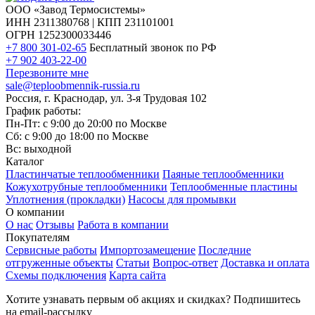
ООО «Завод Термосистемы»
ИНН 2311380768 | КПП 231101001
ОГРН 1252300033446
+7 800 301-02-65
Бесплатный звонок по РФ
+7 902 403-22-00
Перезвоните мне
sale@teploobmennik-russia.ru
Россия, г. Краснодар, ул. 3-я Трудовая 102
График работы:
Пн-Пт: с 9:00 до 20:00 по Москве
Сб: с 9:00 до 18:00 по Москве
Вс: выходной
Каталог
Пластинчатые теплообменники
Паяные теплообменники
Кожухотрубные теплообменники
Теплообменные пластины
Уплотнения (прокладки)
Насосы для промывки
О компании
О нас
Отзывы
Работа в компании
Покупателям
Сервисные работы
Импортозамещение
Последние
отгруженные объекты
Статьи
Вопрос-ответ
Доставка и оплата
Схемы подключения
Карта сайта
Хотите узнавать первым об акциях и скидках? Подпишитесь
на email-рассылку