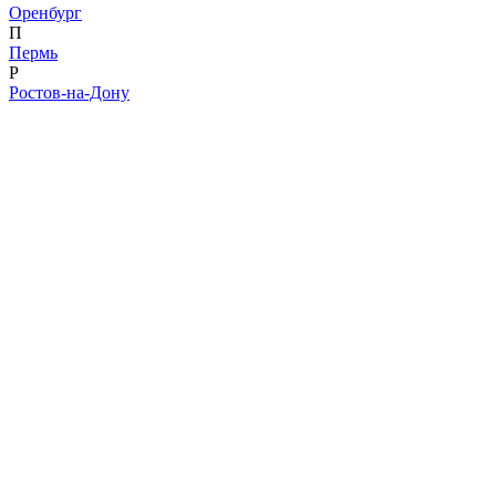
Оренбург
П
Пермь
Р
Ростов-на-Дону