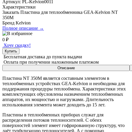
Артикул:
PL-Kelvion0011
Характеристики
Заказать Пластина для теплообменника GEA-Kelvion NT
350M
Бренд
Kelvion
Полное описание →
0
₽
Хочу скидку!
Купить
Бесплатная доставка
до пункта выдачи
Оплата при получении
наложенным платежом
Описание
Пластина
NT 350M
является составным элементом в
теплообменных устройствах GEA-Kelvion и необходима для
поддержания процедуры теплообмена. Характеристики этих
комплектующих обусловлены назначением теплообменных
аппаратов, их мощностью и нагрузками. Длительность
использования элемента может доходить до 15 лет.
Пластины в теплообменных приборах служат для
распределения потоков теплоносителей. С обеих
поверхностей элемент имеет гофрированную структуру, что
даёт турбулизацию теплоносителей. А с помощью