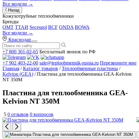
Все модели →
Назад
Кожухотрубные теплообменники
Бренды
OMT
ТТАИ
Secespol
BCF
ONDA
BOWA
Все модели →
Краснодар
+7 800 301-02-65
Бесплатный звонок по РФ
+7 902 403-22-00
sale@teploobmennik-russia.ru
Перезвоните мне
Главная
/
Каталог товаров
/
Теплообменные пластины
/
Kelvion (GEA)
/ Пластина для теплообменника GEA-Kelvion
NT 350M
Пластина для теплообменника GEA-
Kelvion NT 350M
5
0 отзывов
0 вопросов