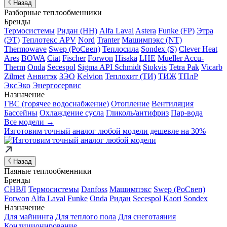
Назад
Разборные теплообменники
Бренды
Термосистемы
Ридан (НН)
Alfa Laval
Astera
Funke (FP)
Этра
(ЭТ)
Теплотекс APV
Nord
Tranter
Машимпэкс (NT)
Thermowave
Swep (РоСвеп)
Теплосила
Sondex (S)
Clever Heat
Ares
BOWA
Ciat
Fischer
Forwon
Hisaka
LHE
Mueller Accu-
Therm
Onda
Secespol
Sigma API Schmidt
Stokvis
Tetra Pak
Vicarb
Zilmet
Анвитэк
ЗЭО
Kelvion
Теплохит (ТИ)
ТИЖ
ТПлР
ЭксЭко
Энергосервис
Назначение
ГВС (горячее водоснабжение)
Отопление
Вентиляция
Бассейны
Охлаждение сусла
Гликоль/антифриз
Пар-вода
Все модели →
Изготовим
точный аналог
любой модели дешевле на 30%
Назад
Паяные теплообменники
Бренды
СНВЛ
Термосистемы
Danfoss
Машимпэкс
Swep (РоСвеп)
Forwon
Alfa Laval
Funke
Onda
Ридан
Secespol
Kaori
Sondex
Назначение
Для майнинга
Для теплого пола
Для снеготаяния
Кондиционирование