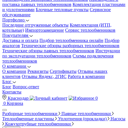
поставка паяных теплообменников
Комплектация пластинами
и уплотнениями
Блочные тепловые пункты
Сервисное
обслуживание
Портфолио
Последние отгруженные объекты
Комплектация (ИТП,
котельные)
Импортозамещение
Сервис теплообменников
Покупателям
Доставка и оплата
Подбор теплообменника онлайн
Подбор
аналогов
Технические обзоры разборных теплообменников
Технические обзоры паяных теплообменников
Инструкции
по эксплуатации теплообменников
Схемы подключения
теплообменников
О компании
О компании
Реквизиты
Сертификаты
Отзывы наших
клиентов
Отзывы Яндекс, 2ГИС
Работа в компании
Блог
Блог
Вопрос-ответ
Контакты
Краснодар
0
0
Корзина
Разборные теплообменники
Паяные теплообменники
Теплообменные пластины
Уплотнения (прокладки)
Насосы
Кожухотрубные теплообменники