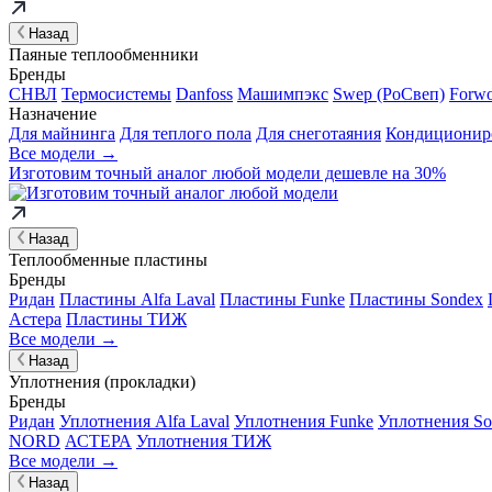
Назад
Паяные теплообменники
Бренды
СНВЛ
Термосистемы
Danfoss
Машимпэкс
Swep (РоСвеп)
Forw
Назначение
Для майнинга
Для теплого пола
Для снеготаяния
Кондиционир
Все модели →
Изготовим
точный аналог
любой модели дешевле на 30%
Назад
Теплообменные пластины
Бренды
Ридан
Пластины Alfa Laval
Пластины Funke
Пластины Sondex
Астера
Пластины ТИЖ
Все модели →
Назад
Уплотнения (прокладки)
Бренды
Ридан
Уплотнения Alfa Laval
Уплотнения Funke
Уплотнения So
NORD
АСТЕРА
Уплотнения ТИЖ
Все модели →
Назад