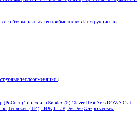
ские обзоры паяных теплообменников
Инструкции по
отрубные теплообменники
p (РоСвеп)
Теплосила
Sondex (S)
Clever Heat
Ares
BOWA
Ciat
ion
Теплохит (ТИ)
ТИЖ
ТПлР
ЭксЭко
Энергосервис