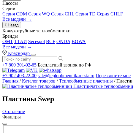
Насосы
Серии
Серия CDM
Серия WQ
Серия CHL
Серия TD
Серия CHLF
Все модели →
Назад
Кожухотрубные теплообменники
Бренды
OMT
ТТАИ
Secespol
BCF
ONDA
BOWA
Все модели →
Краснодар
+7 800 301-02-65
Бесплатный звонок по РФ
+7 902 403-22-00
sale@teploobmennik-russia.ru
Перезвоните мне
Главная
/
Каталог товаров
/
Теплообменные пластины
/ Пласти
Пластинчатые теплообменн
Пластины Swep
Отопление
Фильтры