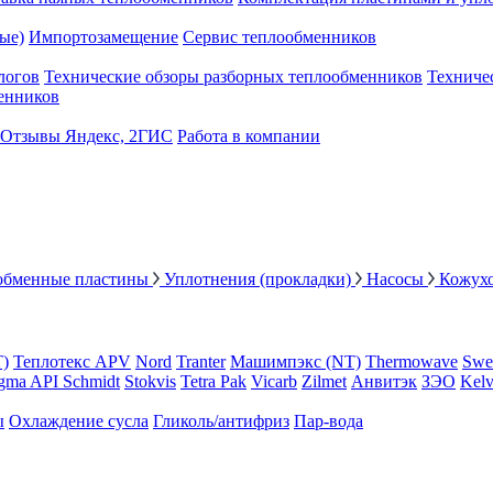
ые)
Импортозамещение
Сервис теплообменников
логов
Технические обзоры разборных теплообменников
Техниче
енников
Отзывы Яндекс, 2ГИС
Работа в компании
обменные пластины
Уплотнения (прокладки)
Насосы
Кожух
Т)
Теплотекс APV
Nord
Tranter
Машимпэкс (NT)
Thermowave
Swe
gma API Schmidt
Stokvis
Tetra Pak
Vicarb
Zilmet
Анвитэк
ЗЭО
Kelv
ы
Охлаждение сусла
Гликоль/антифриз
Пар-вода