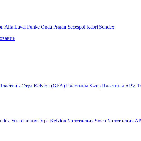
on
Alfa Laval
Funke
Onda
Ридан
Secespol
Kaori
Sondex
ование
Пластины Этра
Kelvion (GEA)
Пластины Swep
Пластины APV Те
ndex
Уплотнения Этра
Kelvion
Уплотнения Swep
Уплотнения AP