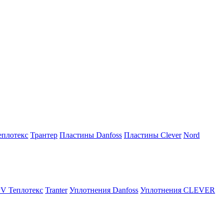
плотекс
Трантер
Пластины Danfoss
Пластины Clever
Nord
V Теплотекс
Tranter
Уплотнения Danfoss
Уплотнения CLEVER