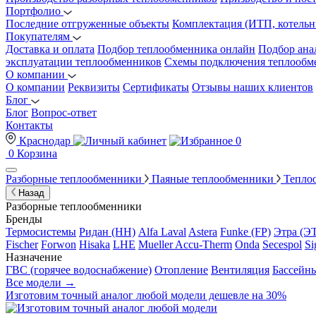
Портфолио
Последние отгруженные объекты
Комплектация (ИТП, котельн
Покупателям
Доставка и оплата
Подбор теплообменника онлайн
Подбор ана
эксплуатации теплообменников
Схемы подключения теплообм
О компании
О компании
Реквизиты
Сертификаты
Отзывы наших клиентов
Блог
Блог
Вопрос-ответ
Контакты
Краснодар
0
0
Корзина
Разборные теплообменники
Паяные теплообменники
Тепло
Назад
Разборные теплообменники
Бренды
Термосистемы
Ридан (НН)
Alfa Laval
Astera
Funke (FP)
Этра (Э
Fischer
Forwon
Hisaka
LHE
Mueller Accu-Therm
Onda
Secespol
Si
Назначение
ГВС (горячее водоснабжение)
Отопление
Вентиляция
Бассейн
Все модели →
Изготовим
точный аналог
любой модели дешевле на 30%