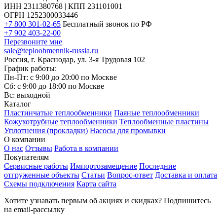
ИНН 2311380768 | КПП 231101001
ОГРН 1252300033446
+7 800 301-02-65
Бесплатный звонок по РФ
+7 902 403-22-00
Перезвоните мне
sale@teploobmennik-russia.ru
Россия, г. Краснодар, ул. 3-я Трудовая 102
График работы:
Пн-Пт: с 9:00 до 20:00 по Москве
Сб: с 9:00 до 18:00 по Москве
Вс: выходной
Каталог
Пластинчатые теплообменники
Паяные теплообменники
Кожухотрубные теплообменники
Теплообменные пластины
Уплотнения (прокладки)
Насосы для промывки
О компании
О нас
Отзывы
Работа в компании
Покупателям
Сервисные работы
Импортозамещение
Последние
отгруженные объекты
Статьи
Вопрос-ответ
Доставка и оплата
Схемы подключения
Карта сайта
Хотите узнавать первым об акциях и скидках? Подпишитесь
на email-рассылку