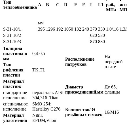
Тип
А
В
С
D
Е
F
L
L1
раб.,
исп
теплообменника
МПа
МП
мм
S-31-10/1
395
1296
192
1050
132
240
370
330
1,0/1,6
1,3/
S-31-10/2
620
580
S-31-10/3
870
830
Толщина
пластины в
0,4-0,5
На
мм
Расположение
передней
патрубков
Тип
плите
рифления
TK,TL
пластин
Материал
пластин:
Диаметр
Ду 65,
присоединений,мм
фланцы
стандартное
нерж.сталь AISI
исполнение
304,316. Titan
специальное
SMO 254;
исполнение
Hastelloy С276
Количество/ Ø
16/М16
резьбовых стяжек
Материал
Nitril,
уплотнения
EPDM,Viton