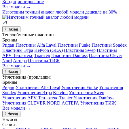
Кондиционирование
Все модели →
Изготовим
точный аналог
любой модели дешевле на 30%
Назад
Теплообменные пластины
Бренды
Ридан
Пластины Alfa Laval
Пластины Funke
Пластины Sondex
Пластины Этра
Kelvion (GEA)
Пластины Swep
Пластины
APV Теплотекс
Трантер
Пластины Danfoss
Пластины Clever
Nord
Астера
Пластины ТИЖ
Все модели →
Назад
Уплотнения (прокладки)
Бренды
Ридан
Уплотнения Alfa Laval
Уплотнения Funke
Уплотнения
Sondex
Уплотнения Этра
Kelvion
Уплотнения Swep
Уплотнения APV Теплотекс
Tranter
Уплотнения Danfoss
Уплотнения CLEVER
NORD
АСТЕРА
Уплотнения ТИЖ
Все модели →
Назад
Насосы
Серии