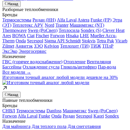
Назад
Разборные теплообменники
Бренды
Термосистемы
Ридан (НН)
Alfa Laval
Astera
Funke (FP)
Этра
(ЭТ)
Теплотекс APV
Nord
Tranter
Машимпэкс (NT)
Thermowave
Swep (РоСвеп)
Теплосила
Sondex (S)
Clever Heat
Ares
BOWA
Ciat
Fischer
Forwon
Hisaka
LHE
Mueller Accu-
Therm
Onda
Secespol
Sigma API Schmidt
Stokvis
Tetra Pak
Vicarb
Zilmet
Анвитэк
ЗЭО
Kelvion
Теплохит (ТИ)
ТИЖ
ТПлР
ЭксЭко
Энергосервис
Назначение
ГВС (горячее водоснабжение)
Отопление
Вентиляция
Бассейны
Охлаждение сусла
Гликоль/антифриз
Пар-вода
Все модели →
Изготовим
точный аналог
любой модели дешевле на 30%
Назад
Паяные теплообменники
Бренды
СНВЛ
Термосистемы
Danfoss
Машимпэкс
Swep (РоСвеп)
Forwon
Alfa Laval
Funke
Onda
Ридан
Secespol
Kaori
Sondex
Назначение
Для майнинга
Для теплого пола
Для снеготаяния