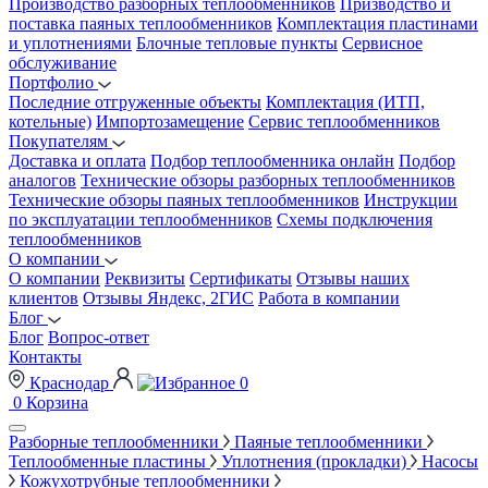
Производство разборных теплообменников
Призводство и
поставка паяных теплообменников
Комплектация пластинами
и уплотнениями
Блочные тепловые пункты
Сервисное
обслуживание
Портфолио
Последние отгруженные объекты
Комплектация (ИТП,
котельные)
Импортозамещение
Сервис теплообменников
Покупателям
Доставка и оплата
Подбор теплообменника онлайн
Подбор
аналогов
Технические обзоры разборных теплообменников
Технические обзоры паяных теплообменников
Инструкции
по эксплуатации теплообменников
Схемы подключения
теплообменников
О компании
О компании
Реквизиты
Сертификаты
Отзывы наших
клиентов
Отзывы Яндекс, 2ГИС
Работа в компании
Блог
Блог
Вопрос-ответ
Контакты
Краснодар
0
0
Корзина
Разборные теплообменники
Паяные теплообменники
Теплообменные пластины
Уплотнения (прокладки)
Насосы
Кожухотрубные теплообменники