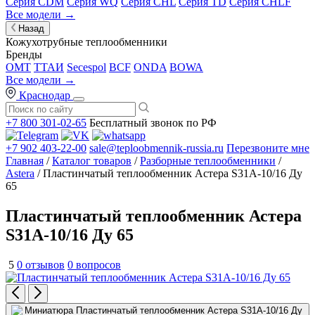
Серия CDM
Серия WQ
Серия CHL
Серия TD
Серия CHLF
Все модели →
Назад
Кожухотрубные теплообменники
Бренды
OMT
ТТАИ
Secespol
BCF
ONDA
BOWA
Все модели →
Краснодар
+7 800 301-02-65
Бесплатный звонок по РФ
+7 902 403-22-00
sale@teploobmennik-russia.ru
Перезвоните мне
Главная
/
Каталог товаров
/
Разборные теплообменники
/
Astera
/ Пластинчатый теплообменник Астера S31A-10/16 Ду
65
Пластинчатый теплообменник Астера
S31A-10/16 Ду 65
5
0 отзывов
0 вопросов