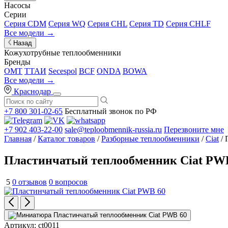
Насосы
Серии
Серия CDM
Серия WQ
Серия CHL
Серия TD
Серия CHLF
Все модели →
Назад
Кожухотрубные теплообменники
Бренды
OMT
ТТАИ
Secespol
BCF
ONDA
BOWA
Все модели →
Краснодар
+7 800 301-02-65
Бесплатный звонок по РФ
+7 902 403-22-00
sale@teploobmennik-russia.ru
Перезвоните мне
Главная
/
Каталог товаров
/
Разборные теплообменники
/
Ciat
/ 
Пластинчатый теплообменник Ciat PW
5
0 отзывов
0 вопросов
Артикул:
ct0011