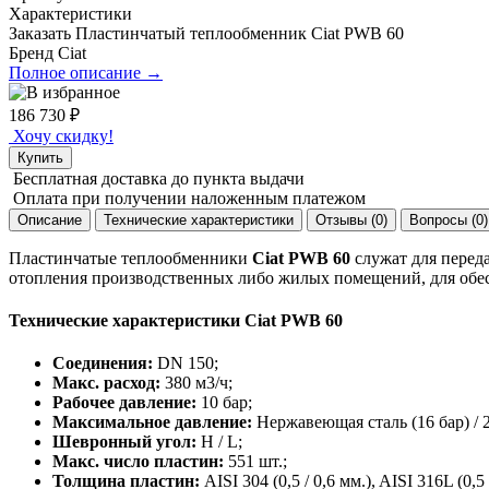
Характеристики
Заказать Пластинчатый теплообменник Ciat PWB 60
Бренд
Ciat
Полное описание →
186 730
₽
Хочу скидку!
Купить
Бесплатная доставка
до пункта выдачи
Оплата при получении
наложенным платежом
Описание
Технические характеристики
Отзывы (0)
Вопросы (0)
Пластинчатые теплообменники
Ciat PWB 60
служат для переда
отопления производственных либо жилых помещений, для обесп
Технические характеристики Ciat PWB 60
Соединения:
DN 150;
Макс. расход:
380 м3/ч;
Рабочее давление:
10 бар;
Максимальное давление:
Нержавеющая сталь (16 бар) / 2
Шевронный угол:
H / L;
Макс. число пластин:
551 шт.;
Толщина пластин:
AISI 304 (0,5 / 0,6 мм.), AISI 316L (0,5