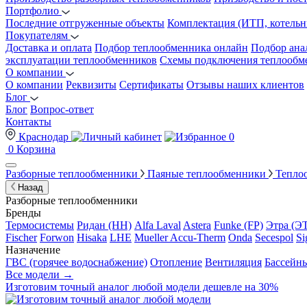
Портфолио
Последние отгруженные объекты
Комплектация (ИТП, котельн
Покупателям
Доставка и оплата
Подбор теплообменника онлайн
Подбор ана
эксплуатации теплообменников
Схемы подключения теплообм
О компании
О компании
Реквизиты
Сертификаты
Отзывы наших клиентов
Блог
Блог
Вопрос-ответ
Контакты
Краснодар
0
0
Корзина
Разборные теплообменники
Паяные теплообменники
Тепло
Назад
Разборные теплообменники
Бренды
Термосистемы
Ридан (НН)
Alfa Laval
Astera
Funke (FP)
Этра (Э
Fischer
Forwon
Hisaka
LHE
Mueller Accu-Therm
Onda
Secespol
Si
Назначение
ГВС (горячее водоснабжение)
Отопление
Вентиляция
Бассейн
Все модели →
Изготовим
точный аналог
любой модели дешевле на 30%