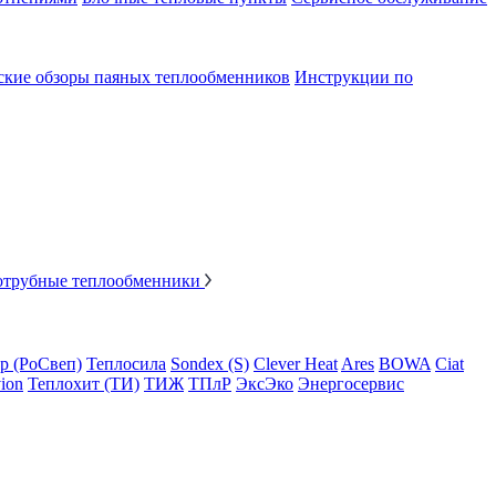
ские обзоры паяных теплообменников
Инструкции по
отрубные теплообменники
p (РоСвеп)
Теплосила
Sondex (S)
Clever Heat
Ares
BOWA
Ciat
ion
Теплохит (ТИ)
ТИЖ
ТПлР
ЭксЭко
Энергосервис