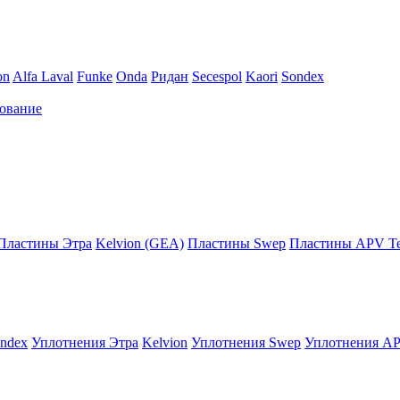
on
Alfa Laval
Funke
Onda
Ридан
Secespol
Kaori
Sondex
ование
Пластины Этра
Kelvion (GEA)
Пластины Swep
Пластины APV Те
ndex
Уплотнения Этра
Kelvion
Уплотнения Swep
Уплотнения AP