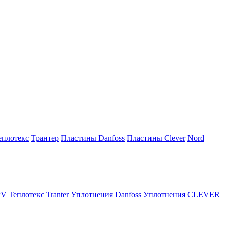
плотекс
Трантер
Пластины Danfoss
Пластины Clever
Nord
V Теплотекс
Tranter
Уплотнения Danfoss
Уплотнения CLEVER