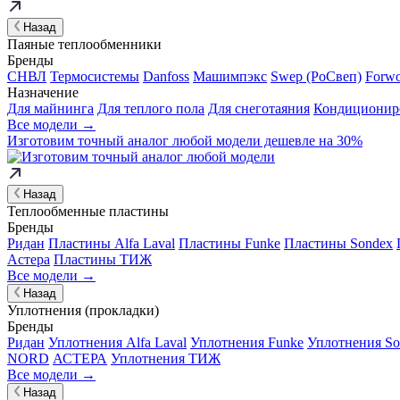
Назад
Паяные теплообменники
Бренды
СНВЛ
Термосистемы
Danfoss
Машимпэкс
Swep (РоСвеп)
Forw
Назначение
Для майнинга
Для теплого пола
Для снеготаяния
Кондиционир
Все модели →
Изготовим
точный аналог
любой модели дешевле на 30%
Назад
Теплообменные пластины
Бренды
Ридан
Пластины Alfa Laval
Пластины Funke
Пластины Sondex
Астера
Пластины ТИЖ
Все модели →
Назад
Уплотнения (прокладки)
Бренды
Ридан
Уплотнения Alfa Laval
Уплотнения Funke
Уплотнения So
NORD
АСТЕРА
Уплотнения ТИЖ
Все модели →
Назад