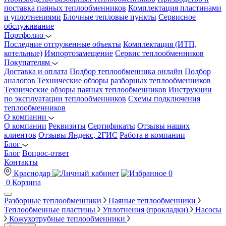
поставка паяных теплообменников
Комплектация пластинами
и уплотнениями
Блочные тепловые пункты
Сервисное
обслуживание
Портфолио
Последние отгруженные объекты
Комплектация (ИТП,
котельные)
Импортозамещение
Сервис теплообменников
Покупателям
Доставка и оплата
Подбор теплообменника онлайн
Подбор
аналогов
Технические обзоры разборных теплообменников
Технические обзоры паяных теплообменников
Инструкции
по эксплуатации теплообменников
Схемы подключения
теплообменников
О компании
О компании
Реквизиты
Сертификаты
Отзывы наших
клиентов
Отзывы Яндекс, 2ГИС
Работа в компании
Блог
Блог
Вопрос-ответ
Контакты
Краснодар
0
0
Корзина
Разборные теплообменники
Паяные теплообменники
Теплообменные пластины
Уплотнения (прокладки)
Насосы
Кожухотрубные теплообменники