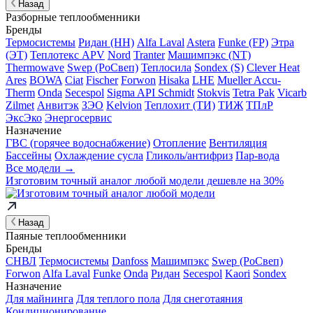
Назад
Разборные теплообменники
Бренды
Термосистемы
Ридан (НН)
Alfa Laval
Astera
Funke (FP)
Этра
(ЭТ)
Теплотекс APV
Nord
Tranter
Машимпэкс (NT)
Thermowave
Swep (РоСвеп)
Теплосила
Sondex (S)
Clever Heat
Ares
BOWA
Ciat
Fischer
Forwon
Hisaka
LHE
Mueller Accu-
Therm
Onda
Secespol
Sigma API Schmidt
Stokvis
Tetra Pak
Vicarb
Zilmet
Анвитэк
ЗЭО
Kelvion
Теплохит (ТИ)
ТИЖ
ТПлР
ЭксЭко
Энергосервис
Назначение
ГВС (горячее водоснабжение)
Отопление
Вентиляция
Бассейны
Охлаждение сусла
Гликоль/антифриз
Пар-вода
Все модели →
Изготовим
точный аналог
любой модели дешевле на 30%
Назад
Паяные теплообменники
Бренды
СНВЛ
Термосистемы
Danfoss
Машимпэкс
Swep (РоСвеп)
Forwon
Alfa Laval
Funke
Onda
Ридан
Secespol
Kaori
Sondex
Назначение
Для майнинга
Для теплого пола
Для снеготаяния
Кондиционирование