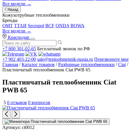
Все модели →
Назад
Кожухотрубные теплообменники
Бренды
OMT
ТТАИ
Secespol
BCF
ONDA
BOWA
Все модели →
Краснодар
+7 800 301-02-65
Бесплатный звонок по РФ
+7 902 403-22-00
sale@teploobmennik-russia.ru
Перезвоните мне
Главная
/
Каталог товаров
/
Разборные теплообменники
/
Ciat
/
Пластинчатый теплообменник Ciat PWB 65
Пластинчатый теплообменник Ciat
PWB 65
5
0 отзывов
0 вопросов
Артикул:
ct0012