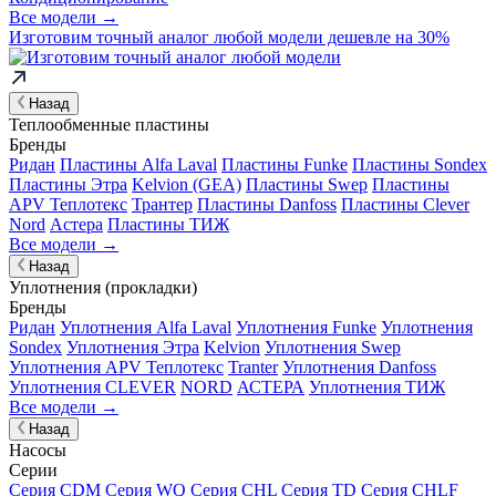
Все модели →
Изготовим
точный аналог
любой модели дешевле на 30%
Назад
Теплообменные пластины
Бренды
Ридан
Пластины Alfa Laval
Пластины Funke
Пластины Sondex
Пластины Этра
Kelvion (GEA)
Пластины Swep
Пластины
APV Теплотекс
Трантер
Пластины Danfoss
Пластины Clever
Nord
Астера
Пластины ТИЖ
Все модели →
Назад
Уплотнения (прокладки)
Бренды
Ридан
Уплотнения Alfa Laval
Уплотнения Funke
Уплотнения
Sondex
Уплотнения Этра
Kelvion
Уплотнения Swep
Уплотнения APV Теплотекс
Tranter
Уплотнения Danfoss
Уплотнения CLEVER
NORD
АСТЕРА
Уплотнения ТИЖ
Все модели →
Назад
Насосы
Серии
Серия CDM
Серия WQ
Серия CHL
Серия TD
Серия CHLF