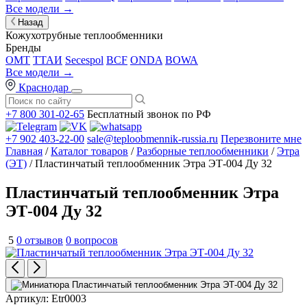
Все модели →
Назад
Кожухотрубные теплообменники
Бренды
OMT
ТТАИ
Secespol
BCF
ONDA
BOWA
Все модели →
Краснодар
+7 800 301-02-65
Бесплатный звонок по РФ
+7 902 403-22-00
sale@teploobmennik-russia.ru
Перезвоните мне
Главная
/
Каталог товаров
/
Разборные теплообменники
/
Этра
(ЭТ)
/ Пластинчатый теплообменник Этра ЭТ-004 Ду 32
Пластинчатый теплообменник Этра
ЭТ-004 Ду 32
5
0 отзывов
0 вопросов
Артикул:
Etr0003