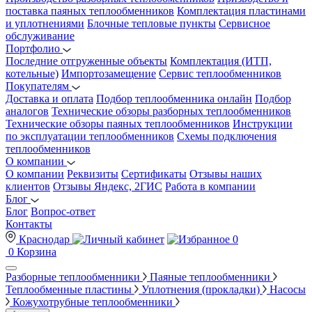
поставка паяных теплообменников
Комплектация пластинами
и уплотнениями
Блочные тепловые пункты
Сервисное
обслуживание
Портфолио
Последние отгруженные объекты
Комплектация (ИТП,
котельные)
Импортозамещение
Сервис теплообменников
Покупателям
Доставка и оплата
Подбор теплообменника онлайн
Подбор
аналогов
Технические обзоры разборных теплообменников
Технические обзоры паяных теплообменников
Инструкции
по эксплуатации теплообменников
Схемы подключения
теплообменников
О компании
О компании
Реквизиты
Сертификаты
Отзывы наших
клиентов
Отзывы Яндекс, 2ГИС
Работа в компании
Блог
Блог
Вопрос-ответ
Контакты
Краснодар
0
0
Корзина
Разборные теплообменники
Паяные теплообменники
Теплообменные пластины
Уплотнения (прокладки)
Насосы
Кожухотрубные теплообменники