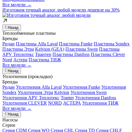
Все модели →
Изготовим
точный аналог
любой модели дешевле на 30%
Назад
Теплообменные пластины
Бренды
Ридан
Пластины Alfa Laval
Пластины Funke
Пластины Sondex
Пластины Этра
Kelvion (GEA)
Пластины Swep
Пластины
APV Теплотекс
Трантер
Пластины Danfoss
Пластины Clever
Nord
Астера
Пластины ТИЖ
Все модели →
Назад
Уплотнения (прокладки)
Бренды
Ридан
Уплотнения Alfa Laval
Уплотнения Funke
Уплотнения
Sondex
Уплотнения Этра
Kelvion
Уплотнения Swep
Уплотнения APV Теплотекс
Tranter
Уплотнения Danfoss
Уплотнения CLEVER
NORD
АСТЕРА
Уплотнения ТИЖ
Все модели →
Назад
Насосы
Серии
Серия CDM
Серия WQ
Серия CHL
Серия TD
Серия CHLF