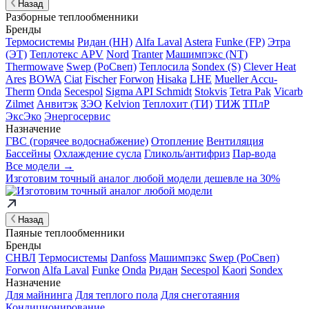
Назад
Разборные теплообменники
Бренды
Термосистемы
Ридан (НН)
Alfa Laval
Astera
Funke (FP)
Этра
(ЭТ)
Теплотекс APV
Nord
Tranter
Машимпэкс (NT)
Thermowave
Swep (РоСвеп)
Теплосила
Sondex (S)
Clever Heat
Ares
BOWA
Ciat
Fischer
Forwon
Hisaka
LHE
Mueller Accu-
Therm
Onda
Secespol
Sigma API Schmidt
Stokvis
Tetra Pak
Vicarb
Zilmet
Анвитэк
ЗЭО
Kelvion
Теплохит (ТИ)
ТИЖ
ТПлР
ЭксЭко
Энергосервис
Назначение
ГВС (горячее водоснабжение)
Отопление
Вентиляция
Бассейны
Охлаждение сусла
Гликоль/антифриз
Пар-вода
Все модели →
Изготовим
точный аналог
любой модели дешевле на 30%
Назад
Паяные теплообменники
Бренды
СНВЛ
Термосистемы
Danfoss
Машимпэкс
Swep (РоСвеп)
Forwon
Alfa Laval
Funke
Onda
Ридан
Secespol
Kaori
Sondex
Назначение
Для майнинга
Для теплого пола
Для снеготаяния
Кондиционирование