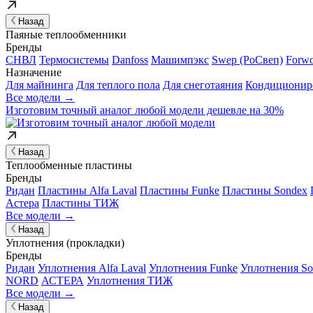
Назад
Паяные теплообменники
Бренды
СНВЛ
Термосистемы
Danfoss
Машимпэкс
Swep (РоСвеп)
Forw
Назначение
Для майнинга
Для теплого пола
Для снеготаяния
Кондиционир
Все модели →
Изготовим
точный аналог
любой модели дешевле на 30%
Назад
Теплообменные пластины
Бренды
Ридан
Пластины Alfa Laval
Пластины Funke
Пластины Sondex
Астера
Пластины ТИЖ
Все модели →
Назад
Уплотнения (прокладки)
Бренды
Ридан
Уплотнения Alfa Laval
Уплотнения Funke
Уплотнения So
NORD
АСТЕРА
Уплотнения ТИЖ
Все модели →
Назад