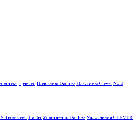
плотекс
Трантер
Пластины Danfoss
Пластины Clever
Nord
V Теплотекс
Tranter
Уплотнения Danfoss
Уплотнения CLEVER