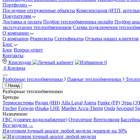
Портфолио
Последние отгруженные объекты
Комплектация (ИТП, котельн
Покупателям
Доставка и оплата
Подбор теплообменника онлайн
Подбор ана
эксплуатации теплообменников
Схемы подключения теплообм
О компании
О компании
Реквизиты
Сертификаты
Отзывы наших клиентов
Блог
Блог
Вопрос-ответ
Контакты
Краснодар
0
0
Корзина
Разборные теплообменники
Паяные теплообменники
Тепло
Назад
Разборные теплообменники
Бренды
Термосистемы
Ридан (НН)
Alfa Laval
Astera
Funke (FP)
Этра (Э
Fischer
Forwon
Hisaka
LHE
Mueller Accu-Therm
Onda
Secespol
Si
Назначение
ГВС (горячее водоснабжение)
Отопление
Вентиляция
Бассейн
Все модели →
Изготовим
точный аналог
любой модели дешевле на 30%