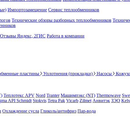
ые)
Импортозамещение
Сервис теплообменников
логов
Технические обзоры разборных теплообменников
Техниче
енников
Отзывы Яндекс, 2ГИС
Работа в компании
обменные пластины
Уплотнения (прокладки)
Насосы
Кожух
Т)
Теплотекс APV
Nord
Tranter
Машимпэкс (NT)
Thermowave
Swe
gma API Schmidt
Stokvis
Tetra Pak
Vicarb
Zilmet
Анвитэк
ЗЭО
Kelv
ы
Охлаждение сусла
Гликоль/антифриз
Пар-вода