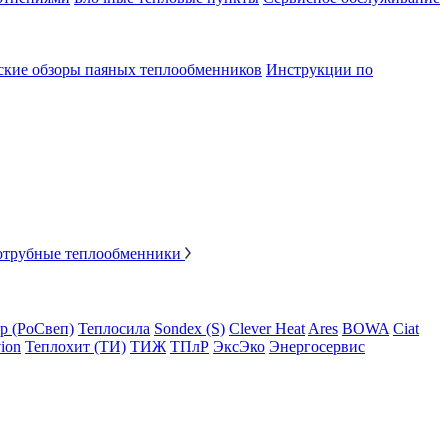
ские обзоры паяных теплообменников
Инструкции по
отрубные теплообменники
p (РоСвеп)
Теплосила
Sondex (S)
Clever Heat
Ares
BOWA
Ciat
ion
Теплохит (ТИ)
ТИЖ
ТПлР
ЭксЭко
Энергосервис