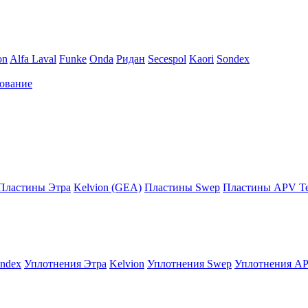
on
Alfa Laval
Funke
Onda
Ридан
Secespol
Kaori
Sondex
ование
Пластины Этра
Kelvion (GEA)
Пластины Swep
Пластины APV Те
ndex
Уплотнения Этра
Kelvion
Уплотнения Swep
Уплотнения AP