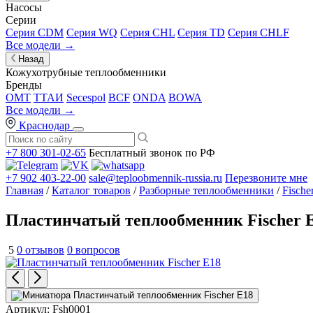
Насосы
Серии
Серия CDM
Серия WQ
Серия CHL
Серия TD
Серия CHLF
Все модели →
Назад
Кожухотрубные теплообменники
Бренды
OMT
ТТАИ
Secespol
BCF
ONDA
BOWA
Все модели →
Краснодар
+7 800 301-02-65
Бесплатный звонок по РФ
+7 902 403-22-00
sale@teploobmennik-russia.ru
Перезвоните мне
Главная
/
Каталог товаров
/
Разборные теплообменники
/
Fische
Пластинчатый теплообменник Fischer 
5
0 отзывов
0 вопросов
Артикул:
Fsh0001