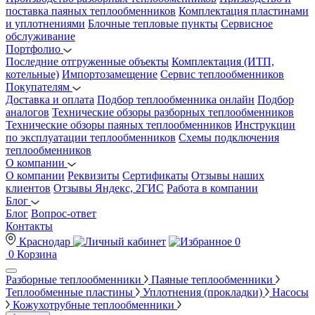
поставка паяных теплообменников
Комплектация пластинами
и уплотнениями
Блочные тепловые пункты
Сервисное
обслуживание
Портфолио
Последние отгруженные объекты
Комплектация (ИТП,
котельные)
Импортозамещение
Сервис теплообменников
Покупателям
Доставка и оплата
Подбор теплообменника онлайн
Подбор
аналогов
Технические обзоры разборных теплообменников
Технические обзоры паяных теплообменников
Инструкции
по эксплуатации теплообменников
Схемы подключения
теплообменников
О компании
О компании
Реквизиты
Сертификаты
Отзывы наших
клиентов
Отзывы Яндекс, 2ГИС
Работа в компании
Блог
Блог
Вопрос-ответ
Контакты
Краснодар
0
0
Корзина
Разборные теплообменники
Паяные теплообменники
Теплообменные пластины
Уплотнения (прокладки)
Насосы
Кожухотрубные теплообменники