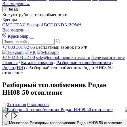
Все модели →
Назад
Кожухотрубные теплообменники
Бренды
OMT
ТТАИ
Secespol
BCF
ONDA
BOWA
Все модели →
Краснодар
+7 800 301-02-65
Бесплатный звонок по РФ
+7 902 403-22-00
sale@teploobmennik-russia.ru
Перезвоните мне
Главная
/
Каталог товаров
/
Разборные теплообменники
/
Ридан (НН)
/ Разборный теплообменник Ридан НН08-50
отопление
Разборный теплообменник Ридан
НН08-50 отопление
5
0 отзывов
0 вопросов