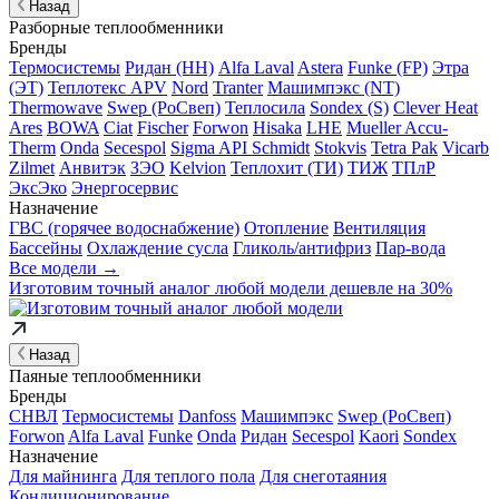
Назад
Разборные теплообменники
Бренды
Термосистемы
Ридан (НН)
Alfa Laval
Astera
Funke (FP)
Этра
(ЭТ)
Теплотекс APV
Nord
Tranter
Машимпэкс (NT)
Thermowave
Swep (РоСвеп)
Теплосила
Sondex (S)
Clever Heat
Ares
BOWA
Ciat
Fischer
Forwon
Hisaka
LHE
Mueller Accu-
Therm
Onda
Secespol
Sigma API Schmidt
Stokvis
Tetra Pak
Vicarb
Zilmet
Анвитэк
ЗЭО
Kelvion
Теплохит (ТИ)
ТИЖ
ТПлР
ЭксЭко
Энергосервис
Назначение
ГВС (горячее водоснабжение)
Отопление
Вентиляция
Бассейны
Охлаждение сусла
Гликоль/антифриз
Пар-вода
Все модели →
Изготовим
точный аналог
любой модели дешевле на 30%
Назад
Паяные теплообменники
Бренды
СНВЛ
Термосистемы
Danfoss
Машимпэкс
Swep (РоСвеп)
Forwon
Alfa Laval
Funke
Onda
Ридан
Secespol
Kaori
Sondex
Назначение
Для майнинга
Для теплого пола
Для снеготаяния
Кондиционирование