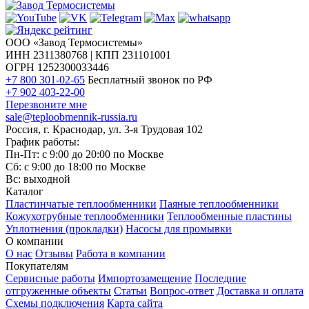
ООО «Завод Термосистемы»
ИНН 2311380768 | КПП 231101001
ОГРН 1252300033446
+7 800 301-02-65
Бесплатный звонок по РФ
+7 902 403-22-00
Перезвоните мне
sale@teploobmennik-russia.ru
Россия, г. Краснодар, ул. 3-я Трудовая 102
График работы:
Пн-Пт: с 9:00 до 20:00 по Москве
Сб: с 9:00 до 18:00 по Москве
Вс: выходной
Каталог
Пластинчатые теплообменники
Паяные теплообменники
Кожухотрубные теплообменники
Теплообменные пластины
Уплотнения (прокладки)
Насосы для промывки
О компании
О нас
Отзывы
Работа в компании
Покупателям
Сервисные работы
Импортозамещение
Последние
отгруженные объекты
Статьи
Вопрос-ответ
Доставка и оплата
Схемы подключения
Карта сайта