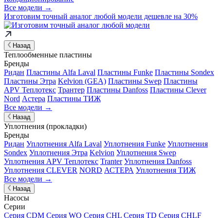
Все модели →
Изготовим
точный аналог
любой модели дешевле на 30%
Назад
Теплообменные пластины
Бренды
Ридан
Пластины Alfa Laval
Пластины Funke
Пластины Sondex
Пластины Этра
Kelvion (GEA)
Пластины Swep
Пластины
APV Теплотекс
Трантер
Пластины Danfoss
Пластины Clever
Nord
Астера
Пластины ТИЖ
Все модели →
Назад
Уплотнения (прокладки)
Бренды
Ридан
Уплотнения Alfa Laval
Уплотнения Funke
Уплотнения
Sondex
Уплотнения Этра
Kelvion
Уплотнения Swep
Уплотнения APV Теплотекс
Tranter
Уплотнения Danfoss
Уплотнения CLEVER
NORD
АСТЕРА
Уплотнения ТИЖ
Все модели →
Назад
Насосы
Серии
Серия CDM
Серия WQ
Серия CHL
Серия TD
Серия CHLF