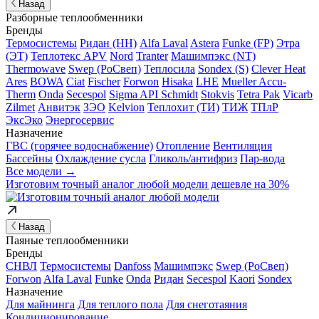
Назад
Разборные теплообменники
Бренды
Термосистемы
Ридан (НН)
Alfa Laval
Astera
Funke (FP)
Этра
(ЭТ)
Теплотекс APV
Nord
Tranter
Машимпэкс (NT)
Thermowave
Swep (РоСвеп)
Теплосила
Sondex (S)
Clever Heat
Ares
BOWA
Ciat
Fischer
Forwon
Hisaka
LHE
Mueller Accu-
Therm
Onda
Secespol
Sigma API Schmidt
Stokvis
Tetra Pak
Vicarb
Zilmet
Анвитэк
ЗЭО
Kelvion
Теплохит (ТИ)
ТИЖ
ТПлР
ЭксЭко
Энергосервис
Назначение
ГВС (горячее водоснабжение)
Отопление
Вентиляция
Бассейны
Охлаждение сусла
Гликоль/антифриз
Пар-вода
Все модели →
Изготовим
точный аналог
любой модели дешевле на 30%
Назад
Паяные теплообменники
Бренды
СНВЛ
Термосистемы
Danfoss
Машимпэкс
Swep (РоСвеп)
Forwon
Alfa Laval
Funke
Onda
Ридан
Secespol
Kaori
Sondex
Назначение
Для майнинга
Для теплого пола
Для снеготаяния
Кондиционирование