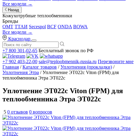
Все модели →
Назад
Кожухотрубные теплообменники
Бренды
OMT
ТТАИ
Secespol
BCF
ONDA
BOWA
Все модели →
Краснодар
+7 800 301-02-65
Бесплатный звонок по РФ
+7 902 403-22-00
sale@teploobmennik-russia.ru
Перезвоните мне
Главная
/
Каталог товаров
/
Уплотнения (прокладки)
/
Уплотнения Этра
/ Уплотнение ЭТ022с Viton (FPM) для
теплообменника Этра ЭТ022с
Уплотнение ЭТ022с Viton (FPM) для
теплообменника Этра ЭТ022с
5
0 отзывов
0 вопросов