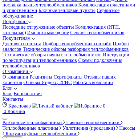
поставка паяных теплообменников
Комплектация пластинами
и уплотнениями
Блочные тепловые пункты
Сервисное
обслуживание
Портфолио
Последние отгруженные объекты
Комплектация (ИТП,
котельные)
Импортозамещение
Сервис теплообменников
Покупателям
Доставка и оплата
Подбор теплообменника онлайн
Подбор
аналогов
Технические обзоры разборных теплообменников
Технические обзоры паяных теплообменников
Инструкции
по эксплуатации теплообменников
Схемы подключения
теплообменников
О компании
О компании
Реквизиты
Сертификаты
Отзывы наших
клиентов
Отзывы Яндекс, 2ГИС
Работа в компании
Блог
Блог
Вопрос-ответ
Контакты
Краснодар
0
0
Корзина
Разборные теплообменники
Паяные теплообменники
Теплообменные пластины
Уплотнения (прокладки)
Насосы
Кожухотрубные теплообменники