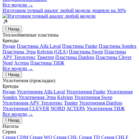
Все модели →
Изготовим
точный аналог
любой модели дешевле на 30%
Назад
Теплообменные пластины
Бренды
Ридан
Пластины Alfa Laval
Пластины Funke
Пластины Sondex
Пластины Этра
Kelvion (GEA)
Пластины Swep
Пластины
APV Теплотекс
Трантер
Пластины Danfoss
Пластины Clever
Nord
Астера
Пластины ТИЖ
Все модели →
Назад
Уплотнения (прокладки)
Бренды
Ридан
Уплотнения Alfa Laval
Уплотнения Funke
Уплотнения
Sondex
Уплотнения Этра
Kelvion
Уплотнения Swep
Уплотнения APV Теплотекс
Tranter
Уплотнения Danfoss
Уплотнения CLEVER
NORD
АСТЕРА
Уплотнения ТИЖ
Все модели →
Назад
Насосы
Серии
Серия CDM
Серия WQ
Серия CHL
Серия TD
Серия CHLF