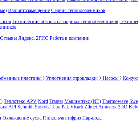
ые)
Импортозамещение
Сервис теплообменников
логов
Технические обзоры разборных теплообменников
Техниче
енников
Отзывы Яндекс, 2ГИС
Работа в компании
обменные пластины
Уплотнения (прокладки)
Насосы
Кожух
Т)
Теплотекс APV
Nord
Tranter
Машимпэкс (NT)
Thermowave
Swe
gma API Schmidt
Stokvis
Tetra Pak
Vicarb
Zilmet
Анвитэк
ЗЭО
Kelv
ы
Охлаждение сусла
Гликоль/антифриз
Пар-вода