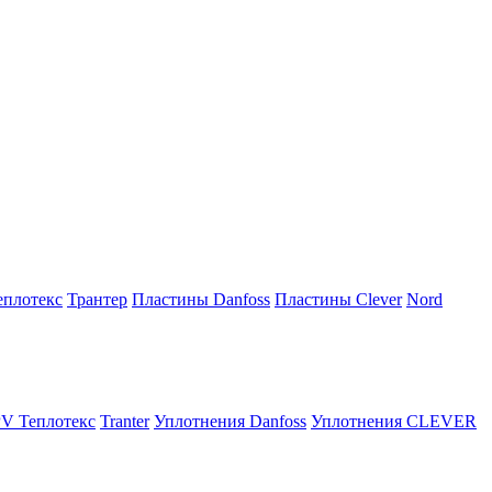
плотекс
Трантер
Пластины Danfoss
Пластины Clever
Nord
V Теплотекс
Tranter
Уплотнения Danfoss
Уплотнения CLEVER