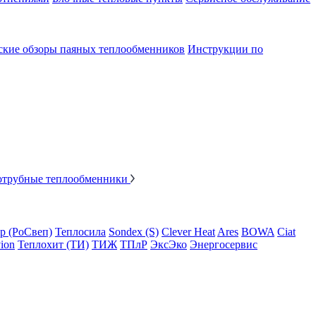
ские обзоры паяных теплообменников
Инструкции по
отрубные теплообменники
p (РоСвеп)
Теплосила
Sondex (S)
Clever Heat
Ares
BOWA
Ciat
ion
Теплохит (ТИ)
ТИЖ
ТПлР
ЭксЭко
Энергосервис