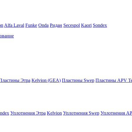
on
Alfa Laval
Funke
Onda
Ридан
Secespol
Kaori
Sondex
ование
Пластины Этра
Kelvion (GEA)
Пластины Swep
Пластины APV Те
ndex
Уплотнения Этра
Kelvion
Уплотнения Swep
Уплотнения AP