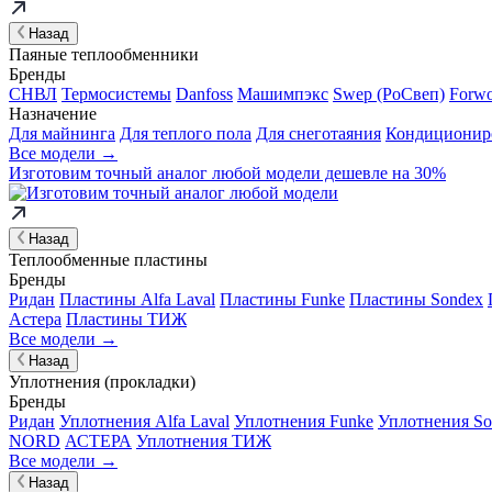
Назад
Паяные теплообменники
Бренды
СНВЛ
Термосистемы
Danfoss
Машимпэкс
Swep (РоСвеп)
Forw
Назначение
Для майнинга
Для теплого пола
Для снеготаяния
Кондиционир
Все модели →
Изготовим
точный аналог
любой модели дешевле на 30%
Назад
Теплообменные пластины
Бренды
Ридан
Пластины Alfa Laval
Пластины Funke
Пластины Sondex
Астера
Пластины ТИЖ
Все модели →
Назад
Уплотнения (прокладки)
Бренды
Ридан
Уплотнения Alfa Laval
Уплотнения Funke
Уплотнения So
NORD
АСТЕРА
Уплотнения ТИЖ
Все модели →
Назад