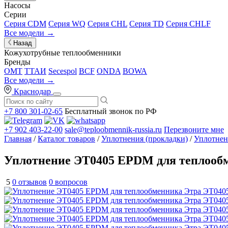
Насосы
Серии
Серия CDM
Серия WQ
Серия CHL
Серия TD
Серия CHLF
Все модели →
Назад
Кожухотрубные теплообменники
Бренды
OMT
ТТАИ
Secespol
BCF
ONDA
BOWA
Все модели →
Краснодар
+7 800 301-02-65
Бесплатный звонок по РФ
+7 902 403-22-00
sale@teploobmennik-russia.ru
Перезвоните мне
Главная
/
Каталог товаров
/
Уплотнения (прокладки)
/
Уплотнен
Уплотнение ЭТ0405 EPDM для теплооб
5
0 отзывов
0 вопросов