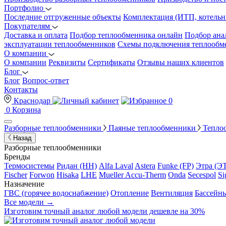
Портфолио
Последние отгруженные объекты
Комплектация (ИТП, котельн
Покупателям
Доставка и оплата
Подбор теплообменника онлайн
Подбор ана
эксплуатации теплообменников
Схемы подключения теплообм
О компании
О компании
Реквизиты
Сертификаты
Отзывы наших клиентов
Блог
Блог
Вопрос-ответ
Контакты
Краснодар
0
0
Корзина
Разборные теплообменники
Паяные теплообменники
Тепло
Назад
Разборные теплообменники
Бренды
Термосистемы
Ридан (НН)
Alfa Laval
Astera
Funke (FP)
Этра (Э
Fischer
Forwon
Hisaka
LHE
Mueller Accu-Therm
Onda
Secespol
Si
Назначение
ГВС (горячее водоснабжение)
Отопление
Вентиляция
Бассейн
Все модели →
Изготовим
точный аналог
любой модели дешевле на 30%