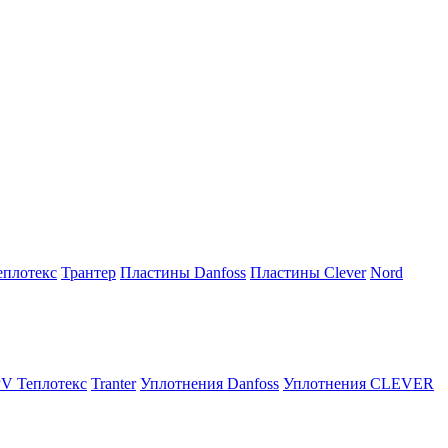
плотекс
Трантер
Пластины Danfoss
Пластины Clever
Nord
V Теплотекс
Tranter
Уплотнения Danfoss
Уплотнения CLEVER