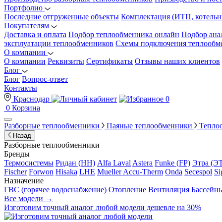
Портфолио
Последние отгруженные объекты
Комплектация (ИТП, котельн
Покупателям
Доставка и оплата
Подбор теплообменника онлайн
Подбор ана
эксплуатации теплообменников
Схемы подключения теплообм
О компании
О компании
Реквизиты
Сертификаты
Отзывы наших клиентов
Блог
Блог
Вопрос-ответ
Контакты
Краснодар
0
0
Корзина
Разборные теплообменники
Паяные теплообменники
Тепло
Назад
Разборные теплообменники
Бренды
Термосистемы
Ридан (НН)
Alfa Laval
Astera
Funke (FP)
Этра (Э
Fischer
Forwon
Hisaka
LHE
Mueller Accu-Therm
Onda
Secespol
Si
Назначение
ГВС (горячее водоснабжение)
Отопление
Вентиляция
Бассейн
Все модели →
Изготовим
точный аналог
любой модели дешевле на 30%