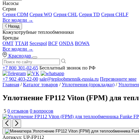
Насосы
Серии
Серия CDM
Серия WQ
Серия CHL
Серия TD
Серия CHLF
Все модели →
Назад
Кожухотрубные теплообменники
Бренды
OMT
ТТАИ
Secespol
BCF
ONDA
BOWA
Все модели →
Краснодар
+7 800 301-02-65
Бесплатный звонок по РФ
+7 902 403-22-00
sale@teploobmennik-russia.ru
Перезвоните мне
Главная
/
Каталог товаров
/
Уплотнения (прокладки)
/
Уплотнен
Уплотнение FP112 Viton (FPM) для теп
5
0 отзывов
0 вопросов
Артикул:
UP-FP112