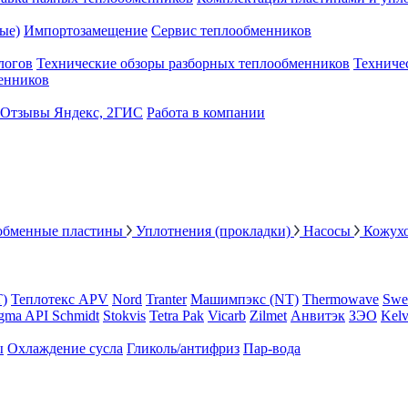
ые)
Импортозамещение
Сервис теплообменников
логов
Технические обзоры разборных теплообменников
Техниче
енников
Отзывы Яндекс, 2ГИС
Работа в компании
обменные пластины
Уплотнения (прокладки)
Насосы
Кожух
Т)
Теплотекс APV
Nord
Tranter
Машимпэкс (NT)
Thermowave
Swe
gma API Schmidt
Stokvis
Tetra Pak
Vicarb
Zilmet
Анвитэк
ЗЭО
Kelv
ы
Охлаждение сусла
Гликоль/антифриз
Пар-вода