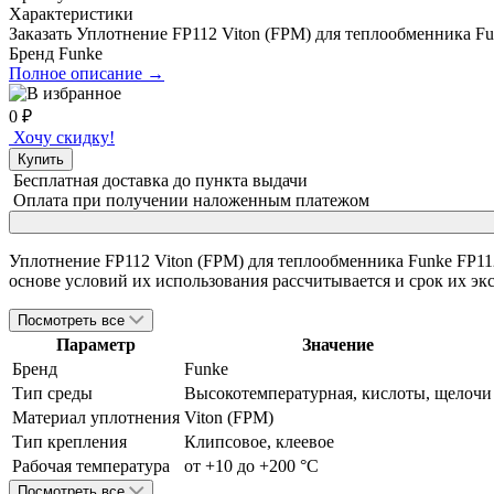
Характеристики
Заказать Уплотнение FP112 Viton (FPM) для теплообменника F
Бренд
Funke
Полное описание →
0
₽
Хочу скидку!
Купить
Бесплатная доставка
до пункта выдачи
Оплата при получении
наложенным платежом
Уплотнение FP112 Viton (FPM) для теплообменника Funke FP11
основе условий их использования рассчитывается и срок их эк
Посмотреть все
Параметр
Значение
Бренд
Funke
Тип среды
Высокотемпературная, кислоты, щелочи
Материал уплотнения
Viton (FPM)
Тип крепления
Клипсовое, клеевое
Рабочая температура
от +10 до +200 °С
Посмотреть все