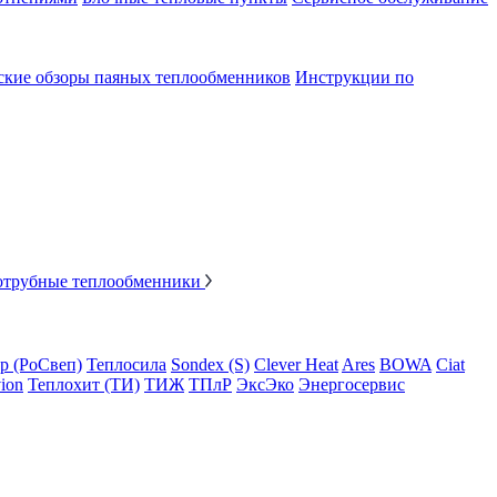
ские обзоры паяных теплообменников
Инструкции по
отрубные теплообменники
p (РоСвеп)
Теплосила
Sondex (S)
Clever Heat
Ares
BOWA
Ciat
ion
Теплохит (ТИ)
ТИЖ
ТПлР
ЭксЭко
Энергосервис