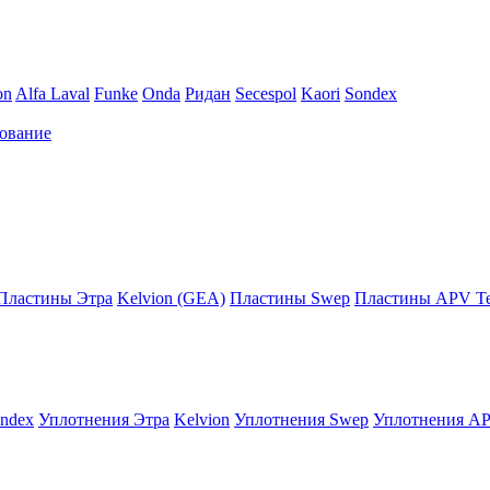
on
Alfa Laval
Funke
Onda
Ридан
Secespol
Kaori
Sondex
ование
Пластины Этра
Kelvion (GEA)
Пластины Swep
Пластины APV Те
ndex
Уплотнения Этра
Kelvion
Уплотнения Swep
Уплотнения AP