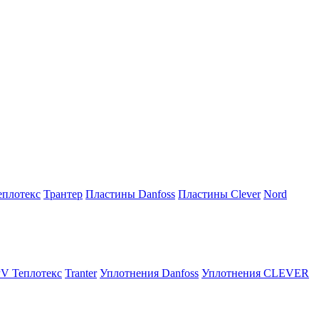
плотекс
Трантер
Пластины Danfoss
Пластины Clever
Nord
V Теплотекс
Tranter
Уплотнения Danfoss
Уплотнения CLEVER