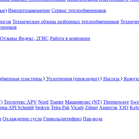
ые)
Импортозамещение
Сервис теплообменников
логов
Технические обзоры разборных теплообменников
Техниче
енников
Отзывы Яндекс, 2ГИС
Работа в компании
обменные пластины
Уплотнения (прокладки)
Насосы
Кожух
Т)
Теплотекс APV
Nord
Tranter
Машимпэкс (NT)
Thermowave
Swe
gma API Schmidt
Stokvis
Tetra Pak
Vicarb
Zilmet
Анвитэк
ЗЭО
Kelv
ы
Охлаждение сусла
Гликоль/антифриз
Пар-вода