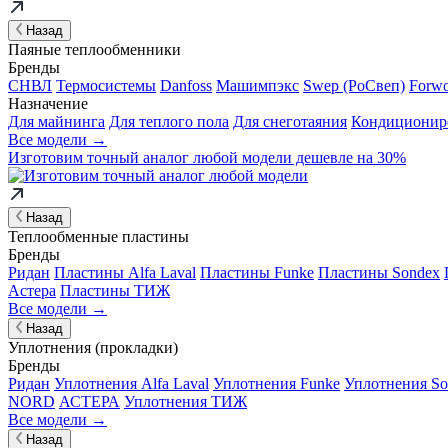
Назад
Паяные теплообменники
Бренды
СНВЛ
Термосистемы
Danfoss
Машимпэкс
Swep (РоСвеп)
Forw
Назначение
Для майнинга
Для теплого пола
Для снеготаяния
Кондиционир
Все модели →
Изготовим
точный аналог
любой модели дешевле на 30%
Назад
Теплообменные пластины
Бренды
Ридан
Пластины Alfa Laval
Пластины Funke
Пластины Sondex
Астера
Пластины ТИЖ
Все модели →
Назад
Уплотнения (прокладки)
Бренды
Ридан
Уплотнения Alfa Laval
Уплотнения Funke
Уплотнения So
NORD
АСТЕРА
Уплотнения ТИЖ
Все модели →
Назад