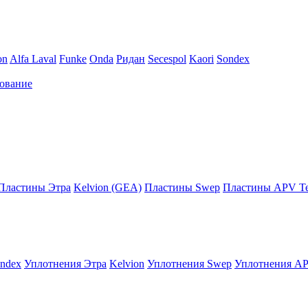
on
Alfa Laval
Funke
Onda
Ридан
Secespol
Kaori
Sondex
ование
Пластины Этра
Kelvion (GEA)
Пластины Swep
Пластины APV Те
ndex
Уплотнения Этра
Kelvion
Уплотнения Swep
Уплотнения AP