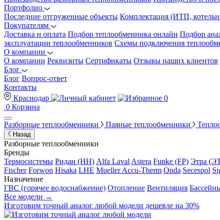
Портфолио
Последние отгруженные объекты
Комплектация (ИТП, котельн
Покупателям
Доставка и оплата
Подбор теплообменника онлайн
Подбор ана
эксплуатации теплообменников
Схемы подключения теплообм
О компании
О компании
Реквизиты
Сертификаты
Отзывы наших клиентов
Блог
Блог
Вопрос-ответ
Контакты
Краснодар
0
0
Корзина
Разборные теплообменники
Паяные теплообменники
Тепло
Назад
Разборные теплообменники
Бренды
Термосистемы
Ридан (НН)
Alfa Laval
Astera
Funke (FP)
Этра (Э
Fischer
Forwon
Hisaka
LHE
Mueller Accu-Therm
Onda
Secespol
Si
Назначение
ГВС (горячее водоснабжение)
Отопление
Вентиляция
Бассейн
Все модели →
Изготовим
точный аналог
любой модели дешевле на 30%