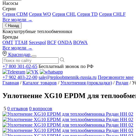
Насосы
Серии
Серия CDM
Серия WQ
Серия CHL
Серия TD
Серия CHLF
Все модели →
Назад
Кожухотрубные теплообменники
Бренды
OMT
ТТАИ
Secespol
BCF
ONDA
BOWA
Все модели →
Краснодар
+7 800 301-02-65
Бесплатный звонок по РФ
+7 902 403-22-00
sale@teploobmennik-russia.ru
Перезвоните мне
Главная
/
Каталог товаров
/
Уплотнения (прокладки)
/
Ридан
/ У
Уплотнение XG10 EPDM для теплообме
5
0 отзывов
0 вопросов