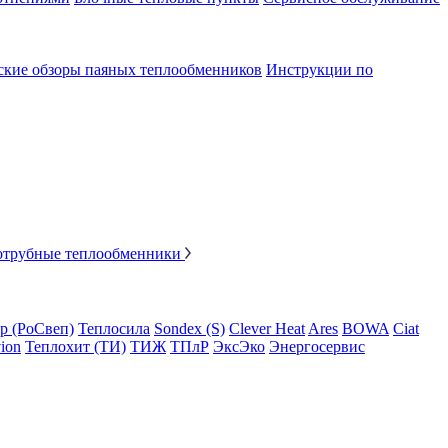
ские обзоры паяных теплообменников
Инструкции по
отрубные теплообменники
p (РоСвеп)
Теплосила
Sondex (S)
Clever Heat
Ares
BOWA
Ciat
ion
Теплохит (ТИ)
ТИЖ
ТПлР
ЭксЭко
Энергосервис