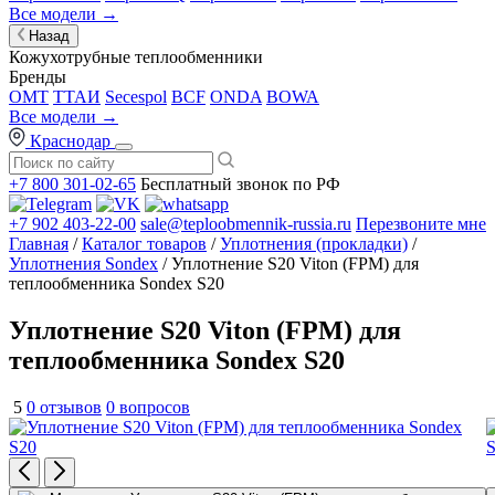
Все модели →
Назад
Кожухотрубные теплообменники
Бренды
OMT
ТТАИ
Secespol
BCF
ONDA
BOWA
Все модели →
Краснодар
+7 800 301-02-65
Бесплатный звонок по РФ
+7 902 403-22-00
sale@teploobmennik-russia.ru
Перезвоните мне
Главная
/
Каталог товаров
/
Уплотнения (прокладки)
/
Уплотнения Sondex
/ Уплотнение S20 Viton (FPM) для
теплообменника Sondex S20
Уплотнение S20 Viton (FPM) для
теплообменника Sondex S20
5
0 отзывов
0 вопросов