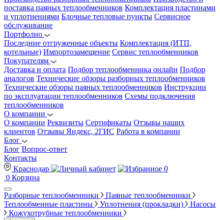
поставка паяных теплообменников
Комплектация пластинами
и уплотнениями
Блочные тепловые пункты
Сервисное
обслуживание
Портфолио
Последние отгруженные объекты
Комплектация (ИТП,
котельные)
Импортозамещение
Сервис теплообменников
Покупателям
Доставка и оплата
Подбор теплообменника онлайн
Подбор
аналогов
Технические обзоры разборных теплообменников
Технические обзоры паяных теплообменников
Инструкции
по эксплуатации теплообменников
Схемы подключения
теплообменников
О компании
О компании
Реквизиты
Сертификаты
Отзывы наших
клиентов
Отзывы Яндекс, 2ГИС
Работа в компании
Блог
Блог
Вопрос-ответ
Контакты
Краснодар
0
0
Корзина
Разборные теплообменники
Паяные теплообменники
Теплообменные пластины
Уплотнения (прокладки)
Насосы
Кожухотрубные теплообменники