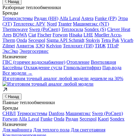
Назад
Разборные теплообменники
Бренды
Термосистемы
Ридан (НН)
Alfa Laval
Astera
Funke (FP)
Этра
(ЭТ)
Теплотекс APV
Nord
Tranter
Машимпэкс (NT)
Thermowave
Swep (РоСвеп)
Теплосила
Sondex (S)
Clever Heat
Ares
BOWA
Ciat
Fischer
Forwon
Hisaka
LHE
Mueller Accu-
Therm
Onda
Secespol
Sigma API Schmidt
Stokvis
Tetra Pak
Vicarb
Zilmet
Анвитэк
ЗЭО
Kelvion
Теплохит (ТИ)
ТИЖ
ТПлР
ЭксЭко
Энергосервис
Назначение
ГВС (горячее водоснабжение)
Отопление
Вентиляция
Бассейны
Охлаждение сусла
Гликоль/антифриз
Пар-вода
Все модели →
Изготовим
точный аналог
любой модели дешевле на 30%
Назад
Паяные теплообменники
Бренды
СНВЛ
Термосистемы
Danfoss
Машимпэкс
Swep (РоСвеп)
Forwon
Alfa Laval
Funke
Onda
Ридан
Secespol
Kaori
Sondex
Назначение
Для майнинга
Для теплого пола
Для снеготаяния
Кондиционирование