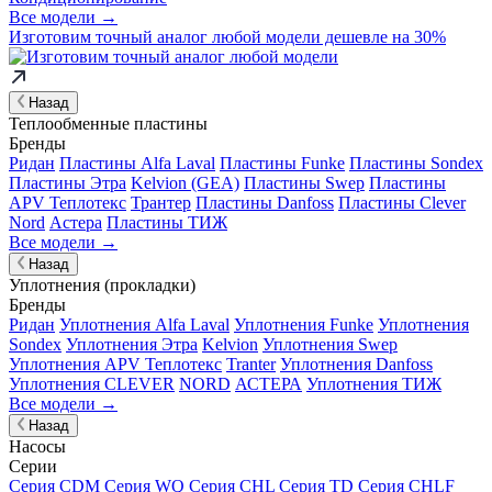
Все модели →
Изготовим
точный аналог
любой модели дешевле на 30%
Назад
Теплообменные пластины
Бренды
Ридан
Пластины Alfa Laval
Пластины Funke
Пластины Sondex
Пластины Этра
Kelvion (GEA)
Пластины Swep
Пластины
APV Теплотекс
Трантер
Пластины Danfoss
Пластины Clever
Nord
Астера
Пластины ТИЖ
Все модели →
Назад
Уплотнения (прокладки)
Бренды
Ридан
Уплотнения Alfa Laval
Уплотнения Funke
Уплотнения
Sondex
Уплотнения Этра
Kelvion
Уплотнения Swep
Уплотнения APV Теплотекс
Tranter
Уплотнения Danfoss
Уплотнения CLEVER
NORD
АСТЕРА
Уплотнения ТИЖ
Все модели →
Назад
Насосы
Серии
Серия CDM
Серия WQ
Серия CHL
Серия TD
Серия CHLF