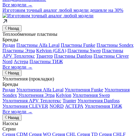
Все модели →
Изготовим
точный аналог
любой модели дешевле на 30%
Назад
Теплообменные пластины
Бренды
Ридан
Пластины Alfa Laval
Пластины Funke
Пластины Sondex
Пластины Этра
Kelvion (GEA)
Пластины Swep
Пластины
APV Теплотекс
Трантер
Пластины Danfoss
Пластины Clever
Nord
Астера
Пластины ТИЖ
Все модели →
Назад
Уплотнения (прокладки)
Бренды
Ридан
Уплотнения Alfa Laval
Уплотнения Funke
Уплотнения
Sondex
Уплотнения Этра
Kelvion
Уплотнения Swep
Уплотнения APV Теплотекс
Tranter
Уплотнения Danfoss
Уплотнения CLEVER
NORD
АСТЕРА
Уплотнения ТИЖ
Все модели →
Назад
Насосы
Серии
Серия CDM
Серия WQ
Серия CHL
Серия TD
Серия CHLF