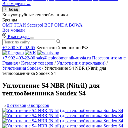
Все модели →
Назад
Кожухотрубные теплообменники
Бренды
OMT
ТТАИ
Secespol
BCF
ONDA
BOWA
Все модели →
Краснодар
+7 800 301-02-65
Бесплатный звонок по РФ
+7 902 403-22-00
sale@teploobmennik-russia.ru
Перезвоните мне
Главная
/
Каталог товаров
/
Уплотнения (прокладки)
/
Уплотнения Sondex
/ Уплотнение S4 NBR (Nitril) для
теплообменника Sondex S4
Уплотнение S4 NBR (Nitril) для
теплообменника Sondex S4
5
0 отзывов
0 вопросов