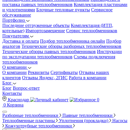
поставка паяных теплообменников
Комплектация пластинами
и уплотнениями
Блочные тепловые пункты
Сервисное
обслуживание
Портфолио
Последние отгруженные объекты
Комплектация (ИТП,
котельные)
Импортозамещение
Сервис теплообменников
Покупателям
Доставка и оплата
Подбор теплообменника онлайн
Подбор
аналогов
Технические обзоры разборных теплообменников
Технические обзоры паяных теплообменников
Инструкции
по эксплуатации теплообменников
Схемы подключения
теплообменников
О компании
О компании
Реквизиты
Сертификаты
Отзывы наших
клиентов
Отзывы Яндекс, 2ГИС
Работа в компании
Блог
Блог
Вопрос-ответ
Контакты
Краснодар
0
0
Корзина
Разборные теплообменники
Паяные теплообменники
Теплообменные пластины
Уплотнения (прокладки)
Насосы
Кожухотрубные теплообменники