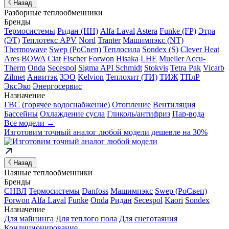
Назад
Разборные теплообменники
Бренды
Термосистемы
Ридан (НН)
Alfa Laval
Astera
Funke (FP)
Этра
(ЭТ)
Теплотекс APV
Nord
Tranter
Машимпэкс (NT)
Thermowave
Swep (РоСвеп)
Теплосила
Sondex (S)
Clever Heat
Ares
BOWA
Ciat
Fischer
Forwon
Hisaka
LHE
Mueller Accu-
Therm
Onda
Secespol
Sigma API Schmidt
Stokvis
Tetra Pak
Vicarb
Zilmet
Анвитэк
ЗЭО
Kelvion
Теплохит (ТИ)
ТИЖ
ТПлР
ЭксЭко
Энергосервис
Назначение
ГВС (горячее водоснабжение)
Отопление
Вентиляция
Бассейны
Охлаждение сусла
Гликоль/антифриз
Пар-вода
Все модели →
Изготовим
точный аналог
любой модели дешевле на 30%
Назад
Паяные теплообменники
Бренды
СНВЛ
Термосистемы
Danfoss
Машимпэкс
Swep (РоСвеп)
Forwon
Alfa Laval
Funke
Onda
Ридан
Secespol
Kaori
Sondex
Назначение
Для майнинга
Для теплого пола
Для снеготаяния
Кондиционирование