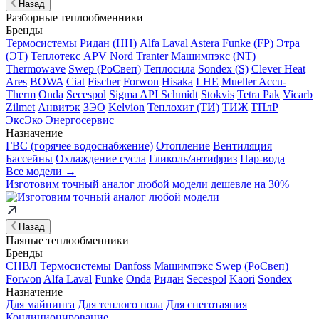
Назад
Разборные теплообменники
Бренды
Термосистемы
Ридан (НН)
Alfa Laval
Astera
Funke (FP)
Этра
(ЭТ)
Теплотекс APV
Nord
Tranter
Машимпэкс (NT)
Thermowave
Swep (РоСвеп)
Теплосила
Sondex (S)
Clever Heat
Ares
BOWA
Ciat
Fischer
Forwon
Hisaka
LHE
Mueller Accu-
Therm
Onda
Secespol
Sigma API Schmidt
Stokvis
Tetra Pak
Vicarb
Zilmet
Анвитэк
ЗЭО
Kelvion
Теплохит (ТИ)
ТИЖ
ТПлР
ЭксЭко
Энергосервис
Назначение
ГВС (горячее водоснабжение)
Отопление
Вентиляция
Бассейны
Охлаждение сусла
Гликоль/антифриз
Пар-вода
Все модели →
Изготовим
точный аналог
любой модели дешевле на 30%
Назад
Паяные теплообменники
Бренды
СНВЛ
Термосистемы
Danfoss
Машимпэкс
Swep (РоСвеп)
Forwon
Alfa Laval
Funke
Onda
Ридан
Secespol
Kaori
Sondex
Назначение
Для майнинга
Для теплого пола
Для снеготаяния
Кондиционирование