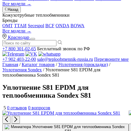
Все модели →
Назад
Кожухотрубные теплообменники
Бренды
OMT
ТТАИ
Secespol
BCF
ONDA
BOWA
Все модели →
Краснодар
+7 800 301-02-65
Бесплатный звонок по РФ
+7 902 403-22-00
sale@teploobmennik-russia.ru
Перезвоните мне
Главная
/
Каталог товаров
/
Уплотнения (прокладки)
/
Уплотнения Sondex
/ Уплотнение S81 EPDM для
теплообменника Sondex S81
Уплотнение S81 EPDM для
теплообменника Sondex S81
5
0 отзывов
0 вопросов