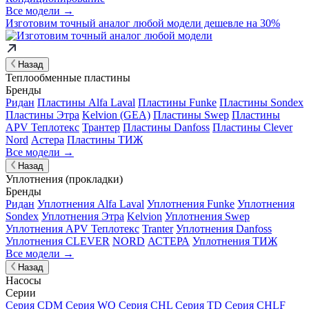
Все модели →
Изготовим
точный аналог
любой модели дешевле на 30%
Назад
Теплообменные пластины
Бренды
Ридан
Пластины Alfa Laval
Пластины Funke
Пластины Sondex
Пластины Этра
Kelvion (GEA)
Пластины Swep
Пластины
APV Теплотекс
Трантер
Пластины Danfoss
Пластины Clever
Nord
Астера
Пластины ТИЖ
Все модели →
Назад
Уплотнения (прокладки)
Бренды
Ридан
Уплотнения Alfa Laval
Уплотнения Funke
Уплотнения
Sondex
Уплотнения Этра
Kelvion
Уплотнения Swep
Уплотнения APV Теплотекс
Tranter
Уплотнения Danfoss
Уплотнения CLEVER
NORD
АСТЕРА
Уплотнения ТИЖ
Все модели →
Назад
Насосы
Серии
Серия CDM
Серия WQ
Серия CHL
Серия TD
Серия CHLF