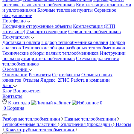
поставка паяных теплообменников
Комплектация пластинами
и уплотнениями
Блочные тепловые пункты
Сервисное
обслуживание
Портфолио
Последние отгруженные объекты
Комплектация (ИТП,
котельные)
Импортозамещение
Сервис теплообменников
Покупателям
Доставка и оплата
Подбор теплообменника онлайн
Подбор
аналогов
Технические обзоры разборных теплообменников
Технические обзоры паяных теплообменников
Инструкции
по эксплуатации теплообменников
Схемы подключения
теплообменников
О компании
О компании
Реквизиты
Сертификаты
Отзывы наших
клиентов
Отзывы Яндекс, 2ГИС
Работа в компании
Блог
Блог
Вопрос-ответ
Контакты
Краснодар
0
0
Корзина
Разборные теплообменники
Паяные теплообменники
Теплообменные пластины
Уплотнения (прокладки)
Насосы
Кожухотрубные теплообменники