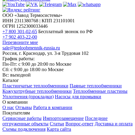
ООО «Завод Термосистемы»
ИНН 2311380768 | КПП 231101001
ОГРН 1252300033446
+7 800 301-02-65
Бесплатный звонок по РФ
+7 902 403-22-00
Перезвоните мне
sale@teploobmennik-russia.ru
Россия, г. Краснодар, ул. 3-я Трудовая 102
График работы:
Пн-Пт: с 9:00 до 20:00 по Москве
Сб: с 9:00 до 18:00 по Москве
Вс: выходной
Каталог
Пластинчатые теплообменники
Паяные теплообменники
Кожухотрубные теплообменники
Теплообменные пластины
Уплотнения (прокладки)
Насосы для промывки
О компании
О нас
Отзывы
Работа в компании
Покупателям
Сервисные работы
Импортозамещение
Последние
отгруженные объекты
Статьи
Вопрос-ответ
Доставка и оплата
Схемы подключения
Карта сайта