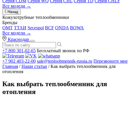
Серия CDM
Серия WQ
Серия CHL
Серия TD
Серия CHLF
Все модели →
Назад
Кожухотрубные теплообменники
Бренды
OMT
ТТАИ
Secespol
BCF
ONDA
BOWA
Все модели →
Краснодар
+7 800 301-02-65
Бесплатный звонок по РФ
+7 902 403-22-00
sale@teploobmennik-russia.ru
Перезвоните мне
Главная
/
Наши статьи
/ Как выбрать теплообменник для
отопления
Как выбрать теплообменник для
отопления