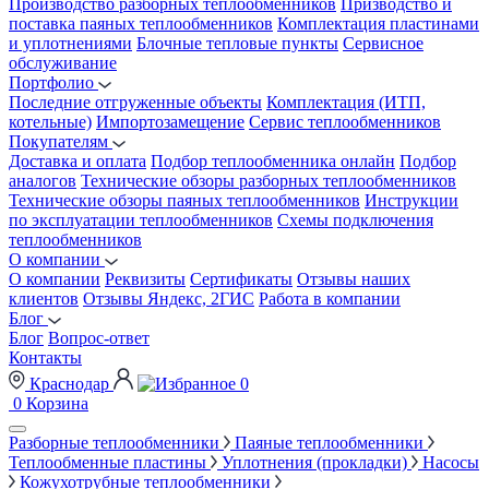
Производство разборных теплообменников
Призводство и
поставка паяных теплообменников
Комплектация пластинами
и уплотнениями
Блочные тепловые пункты
Сервисное
обслуживание
Портфолио
Последние отгруженные объекты
Комплектация (ИТП,
котельные)
Импортозамещение
Сервис теплообменников
Покупателям
Доставка и оплата
Подбор теплообменника онлайн
Подбор
аналогов
Технические обзоры разборных теплообменников
Технические обзоры паяных теплообменников
Инструкции
по эксплуатации теплообменников
Схемы подключения
теплообменников
О компании
О компании
Реквизиты
Сертификаты
Отзывы наших
клиентов
Отзывы Яндекс, 2ГИС
Работа в компании
Блог
Блог
Вопрос-ответ
Контакты
Краснодар
0
0
Корзина
Разборные теплообменники
Паяные теплообменники
Теплообменные пластины
Уплотнения (прокладки)
Насосы
Кожухотрубные теплообменники