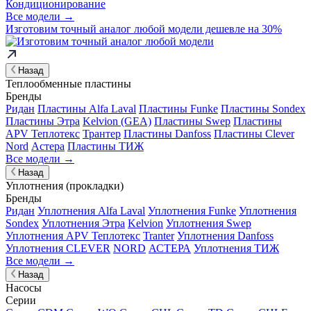
Кондиционирование
Все модели →
Изготовим
точный аналог
любой модели дешевле на 30%
Назад
Теплообменные пластины
Бренды
Ридан
Пластины Alfa Laval
Пластины Funke
Пластины Sondex
Пластины Этра
Kelvion (GEA)
Пластины Swep
Пластины
APV Теплотекс
Трантер
Пластины Danfoss
Пластины Clever
Nord
Астера
Пластины ТИЖ
Все модели →
Назад
Уплотнения (прокладки)
Бренды
Ридан
Уплотнения Alfa Laval
Уплотнения Funke
Уплотнения
Sondex
Уплотнения Этра
Kelvion
Уплотнения Swep
Уплотнения APV Теплотекс
Tranter
Уплотнения Danfoss
Уплотнения CLEVER
NORD
АСТЕРА
Уплотнения ТИЖ
Все модели →
Назад
Насосы
Серии