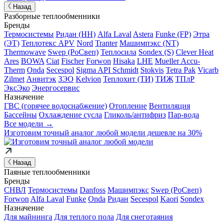
Назад
Разборные теплообменники
Бренды
Термосистемы
Ридан (НН)
Alfa Laval
Astera
Funke (FP)
Этра
(ЭТ)
Теплотекс APV
Nord
Tranter
Машимпэкс (NT)
Thermowave
Swep (РоСвеп)
Теплосила
Sondex (S)
Clever Heat
Ares
BOWA
Ciat
Fischer
Forwon
Hisaka
LHE
Mueller Accu-
Therm
Onda
Secespol
Sigma API Schmidt
Stokvis
Tetra Pak
Vicarb
Zilmet
Анвитэк
ЗЭО
Kelvion
Теплохит (ТИ)
ТИЖ
ТПлР
ЭксЭко
Энергосервис
Назначение
ГВС (горячее водоснабжение)
Отопление
Вентиляция
Бассейны
Охлаждение сусла
Гликоль/антифриз
Пар-вода
Все модели →
Изготовим
точный аналог
любой модели дешевле на 30%
Назад
Паяные теплообменники
Бренды
СНВЛ
Термосистемы
Danfoss
Машимпэкс
Swep (РоСвеп)
Forwon
Alfa Laval
Funke
Onda
Ридан
Secespol
Kaori
Sondex
Назначение
Для майнинга
Для теплого пола
Для снеготаяния